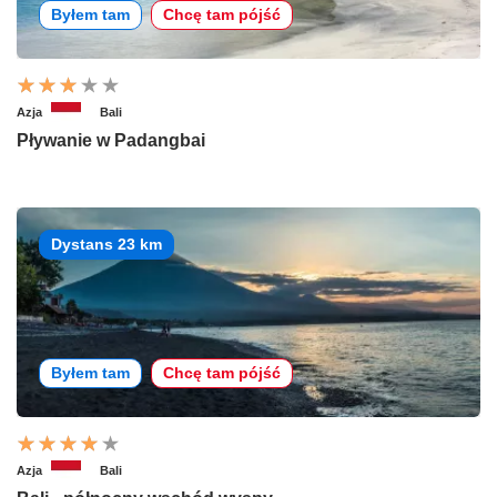
Byłem tam
Chcę tam pójść
Azja
Bali
Pływanie w Padangbai
Dystans 23 km
Byłem tam
Chcę tam pójść
Azja
Bali