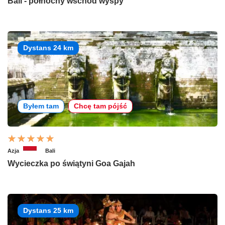
Bali - północny wschód wyspy
Dystans 24 km
Byłem tam
Chcę tam pójść
Azja
Bali
Wycieczka po świątyni Goa Gajah
Dystans 25 km