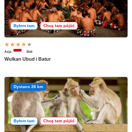
Byłem tam
Chcę tam pójść
Azja
Bali
Wulkan Ubud i Batur
Dystans 26 km
Byłem tam
Chcę tam pójść