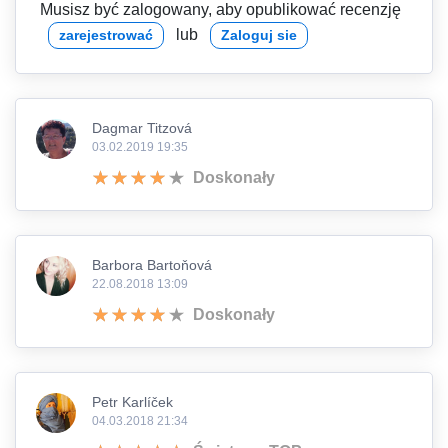
Musisz być zalogowany, aby opublikować recenzję
lub
zarejestrować
Zaloguj sie
Dagmar Titzová
03.02.2019 19:35
Doskonały
Barbora Bartoňová
22.08.2018 13:09
Doskonały
Petr Karlíček
04.03.2018 21:34