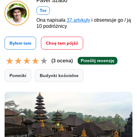
Pavel Szabo
Tor
Ona napisała
37 artykuły
i obserwuje go / ją
10 podróżnicy
Byłem tam
Chcę tam pójść
(3 ocena)
Prześlij recenzję
Pomniki
Budynki kościelne