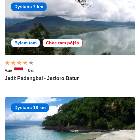
Dystans 7 km
Byłem tam
Chcę tam pójść
Azja
Bali
Jedź Padangbai - Jezioro Batur
Dystans 18 km