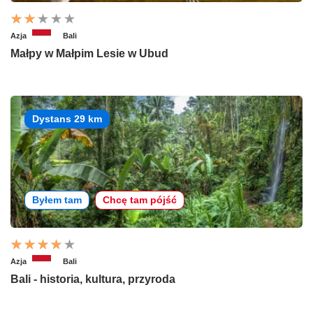
Azja
Bali
Małpy w Małpim Lesie w Ubud
Dystans 29 km
Byłem tam
Chcę tam pójść
Azja
Bali
Bali - historia, kultura, przyroda