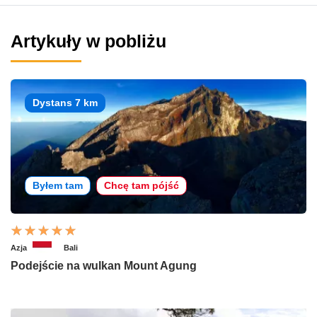
Artykuły w pobliżu
Dystans 7 km
Byłem tam
Chcę tam pójść
Azja
Bali
Podejście na wulkan Mount Agung