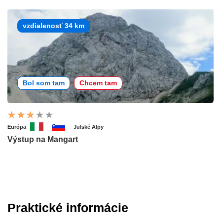
vzdialenosť 34 km
Bol som tam
Chcem tam
Európa
Julské Alpy
Výstup na Mangart
Praktické informácie