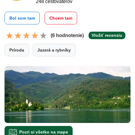
248 cestovateľov
Bol som tam
Chcem tam
(6 hodnotenie)
Vložiť recenziu
Príroda
Jazerá a rybníky
Pozri si všetko na mape