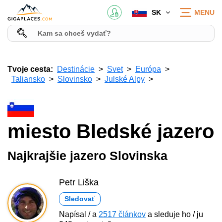
SK
MENU
Tvoje cesta:
Destinácie
Svet
Európa
Taliansko
Slovinsko
Julské Alpy
miesto Bledské jazero
Najkrajšie jazero Slovinska
Petr Liška
Sledovať
Napísal / a
2517 článkov
a sleduje ho / ju