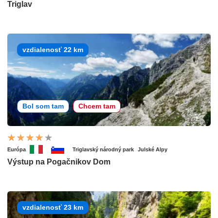
Triglav
vzdialenosť 22 km
Bol som tam
Chcem tam
Európa
Triglavský národný park
Julské Alpy
Výstup na Pogačnikov Dom
vzdialenosť 23 km