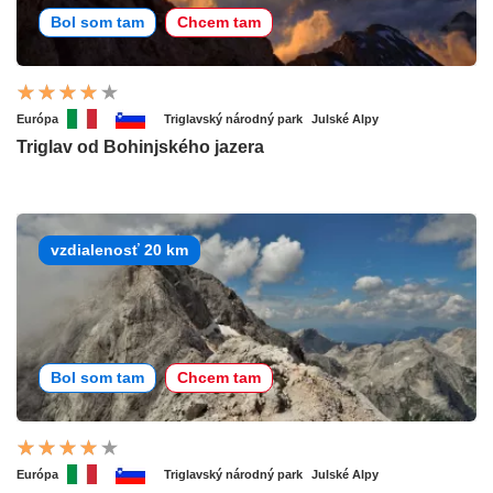
Bol som tam
Chcem tam
Európa
Triglavský národný park
Julské Alpy
Triglav od Bohinjského jazera
vzdialenosť 20 km
Bol som tam
Chcem tam
Európa
Triglavský národný park
Julské Alpy