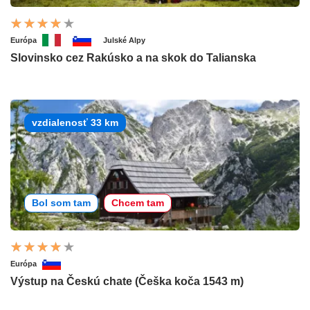
Európa
Julské Alpy
Slovinsko cez Rakúsko a na skok do Talianska
vzdialenosť 33 km
Bol som tam
Chcem tam
Európa
Výstup na Českú chate (Češka koča 1543 m)