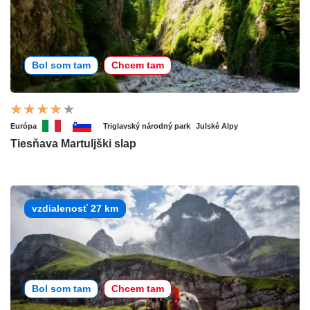
Bol som tam
Chcem tam
Európa
Triglavský národný park
Julské Alpy
Tiesňava Martuljški slap
vzdialenosť 27 km
Bol som tam
Chcem tam