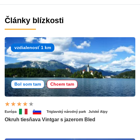
Články blízkosti
vzdialenosť 1 km
Bol som tam
Chcem tam
Európa
Triglavský národný park
Julské Alpy
Okruh tiesňava Vintgar s jazerom Bled