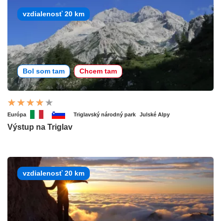
vzdialenosť 20 km
Bol som tam
Chcem tam
Európa
Triglavský národný park
Julské Alpy
Výstup na Triglav
vzdialenosť 20 km