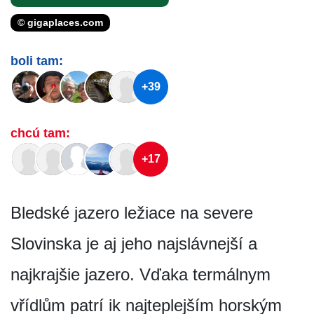
© gigaplaces.com
boli tam:
+39
chcú tam:
+17
Bledské jazero ležiace na severe
Slovinska je aj jeho najslávnejší a
najkrajšie jazero. Vďaka termálnym
vřídlům patrí ik najteplejším horským