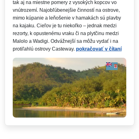
tak aj na miestne pomery z vysokých kopcov vo
vnútrozemí. Najobľúbenejšie činností na ostrove,
mimo kúpanie a leňošenie v hamakách sú plavby
na kajaku. Cieľov je tu niekoľko – jednak medzi
rezorty, k opustenému vraku či na plytčinu medzi
Malolo a Wadigi. Odvážnejší sa môžu vydať i na
protiľahlú ostrovy Casteway.
pokračovať v čítaní