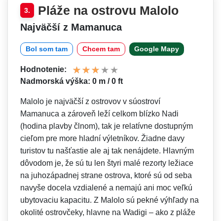
Pláže na ostrovu Malolo
3.
Najväčší z Mamanuca
Bol som tam
Chcem tam
Google Mapy
Hodnotenie:
Nadmorská výška: 0 m / 0 ft
Malolo je najväčší z ostrovov v súostroví
Mamanuca a zároveň leží celkom blízko Nadi
(hodina plavby člnom), tak je relatívne dostupným
cieľom pre more hladní výletníkov. Žiadne davy
turistov tu našťastie ale aj tak nenájdete. Hlavným
dôvodom je, že sú tu len štyri malé rezorty ležiace
na juhozápadnej strane ostrova, ktoré sú od seba
navyše docela vzdialené a nemajú ani moc veľkú
ubytovaciu kapacitu. Z Malolo sú pekné výhľady na
okolité ostrovčeky, hlavne na Wadigi – ako z pláže