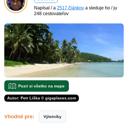
Napísal / a
2517 článkov
a sleduje ho / ju
248 cestovateľov
Pozri si všetko na mape
Autor: Petr Liška © gigaplaces.com
Vhodné pre:
Výletníky