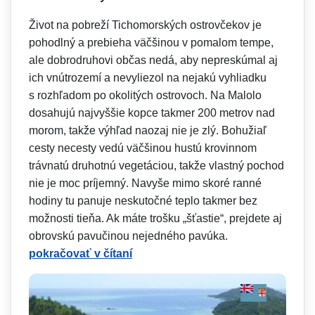
Život na pobreží Tichomorských ostrovčekov je
pohodlný a prebieha väčšinou v pomalom tempe,
ale dobrodruhovi občas nedá, aby nepreskúmal aj
ich vnútrozemí a nevyliezol na nejakú vyhliadku
s rozhľadom po okolitých ostrovoch. Na Malolo
dosahujú najvyššie kopce takmer 200 metrov nad
morom, takže výhľad naozaj nie je zlý. Bohužiaľ
cesty necesty vedú väčšinou hustú krovinnom
trávnatú druhotnú vegetáciou, takže vlastný pochod
nie je moc príjemný. Navyše mimo skoré ranné
hodiny tu panuje neskutočné teplo takmer bez
možnosti tieňa. Ak máte trošku „šťastie“, prejdete aj
obrovskú pavučinou nejedného pavúka.
pokračovať v čítaní