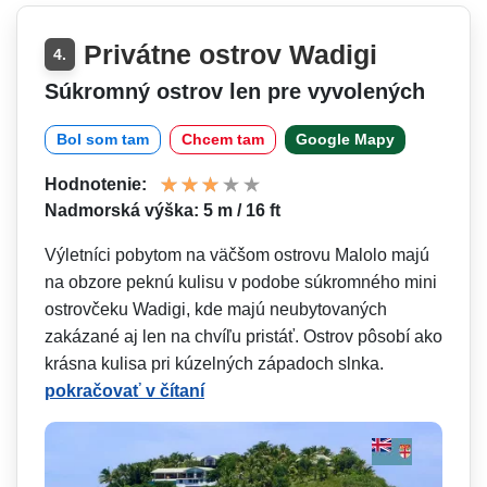
Privátne ostrov Wadigi
4.
Súkromný ostrov len pre vyvolených
Bol som tam
Chcem tam
Google Mapy
Hodnotenie:
Nadmorská výška: 5 m / 16 ft
Výletníci pobytom na väčšom ostrovu Malolo majú
na obzore peknú kulisu v podobe súkromného mini
ostrovčeku Wadigi, kde majú neubytovaných
zakázané aj len na chvíľu pristáť. Ostrov pôsobí ako
krásna kulisa pri kúzelných západoch slnka.
pokračovať v čítaní