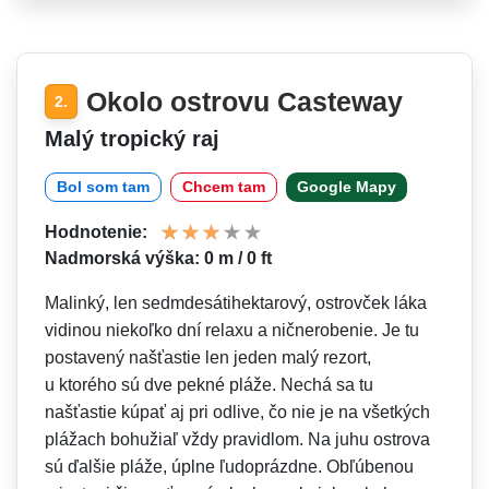
Okolo ostrovu Casteway
2.
Malý tropický raj
Bol som tam
Chcem tam
Google Mapy
Hodnotenie:
Nadmorská výška: 0 m / 0 ft
Malinký, len sedmdesátihek­tarový, ostrovček láka
vidinou niekoľko dní relaxu a ničnerobenie. Je tu
postavený našťastie len jeden malý rezort,
u ktorého sú dve pekné pláže. Nechá sa tu
našťastie kúpať aj pri odlive, čo nie je na všetkých
plážach bohužiaľ vždy pravidlom. Na juhu ostrova
sú ďalšie pláže, úplne ľudoprázdne. Obľúbenou