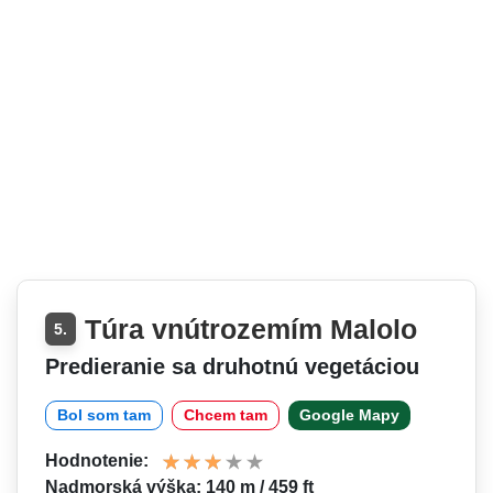
Túra vnútrozemím Malolo
5.
Predieranie sa druhotnú vegetáciou
Bol som tam
Chcem tam
Google Mapy
Hodnotenie:
Nadmorská výška: 140 m / 459 ft