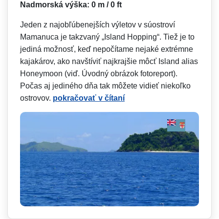
Nadmorská výška: 0 m / 0 ft
Jeden z najobľúbenejších výletov v súostroví
Mamanuca je takzvaný „Island Hopping“. Tiež je to
jediná možnosť, keď nepočítame nejaké extrémne
kajakárov, ako navštíviť najkrajšie môcť Island alias
Honeymoon (viď. Úvodný obrázok fotoreport).
Počas aj jediného dňa tak môžete vidieť niekoľko
ostrovov.
pokračovať v čítaní