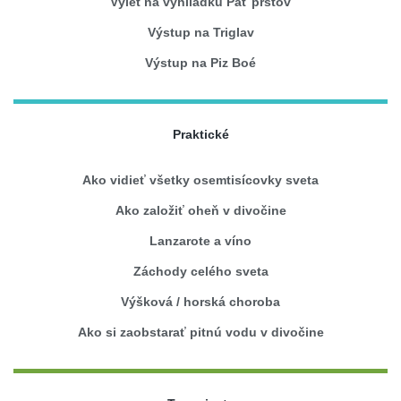
Výlet na vyhliadku Päť prstov
Výstup na Triglav
Výstup na Piz Boé
Praktické
Ako vidieť všetky osemtisícovky sveta
Ako založiť oheň v divočine
Lanzarote a víno
Záchody celého sveta
Výšková / horská choroba
Ako si zaobstarať pitnú vodu v divočine