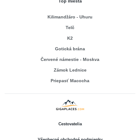
Top miesta
Kilimandžáro - Uhuru
Telč
K2
Gotická brána
Červené námestie - Moskva
Zámok Lednice
Priepasť Macocha
Cestovatelia
Všeobecné obchodné podmienky