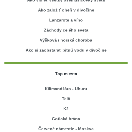
Ako vidieť všetky osemtisícovky sveta
Ako založiť oheň v divočine
Lanzarote a víno
Záchody celého sveta
Výšková / horská choroba
Ako si zaobstarať pitnú vodu v divočine
Top miesta
Kilimandžáro - Uhuru
Telč
K2
Gotická brána
Červené námestie - Moskva