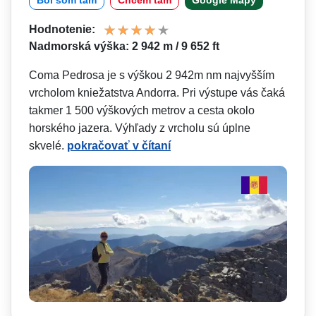
Bol som tam
Chcem tam
Google Mapy
Hodnotenie:
Nadmorská výška: 2 942 m / 9 652 ft
Coma Pedrosa je s výškou 2 942m nm najvyšším
vrcholom kniežatstva Andorra. Pri výstupe vás čaká
takmer 1 500 výškových metrov a cesta okolo
horského jazera. Výhľady z vrcholu sú úplne
skvelé.
pokračovať v čítaní