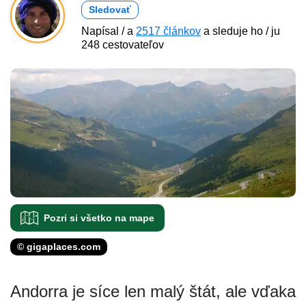
Sledovať
Napísal / a
2517 článkov
a sleduje ho / ju
248 cestovateľov
Pozri si všetko na mape
© gigaplaces.com
Andorra je síce len malý štát, ale vďaka