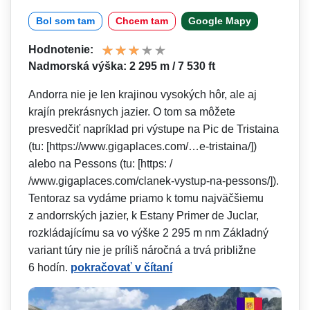
Bol som tam
Chcem tam
Google Mapy
Hodnotenie:
Nadmorská výška: 2 295 m / 7 530 ft
Andorra nie je len krajinou vysokých hôr, ale aj
krajín prekrásnych jazier. O tom sa môžete
presvedčiť napríklad pri výstupe na Pic de Tristaina
(tu: [https://www.gigaplaces.com/…e-tristaina/])
alebo na Pessons (tu: [https: /
/www.gigaplaces­.com/clanek-vystup-na-pessons/]).
Tentoraz sa vydáme priamo k tomu najväčšiemu
z andorrských jazier, k Estany Primer de Juclar,
rozkládajícímu sa vo výške 2 295 m nm Základný
variant túry nie je príliš náročná a trvá približne
6 hodín.
pokračovať v čítaní