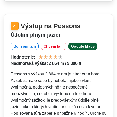
Výstup na Pessons
2.
Údolím plným jazier
Bol som tam
Chcem tam
Google Mapy
Hodnotenie:
Nadmorská výška: 2 864 m / 9 396 ft
Pessons s výškou 2 864 m nm je nádherná hora.
Avšak sama o sebe by nebola nijako zvlášť
výnimočná, podobných hôr je nespočetné
množstvo. To, čo robí z výstupu na túto horu
výnimočný zážitok, je predovšetkým údolie plné
jazier, okolo ktorých vedie turistická cesta k vrcholu.
Popisovaná túra zaberie približne 6 hodín. Určite by