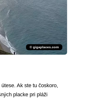
© gigaplaces.com
 útese. Ak ste tu čoskoro,
ných placke pri pláži