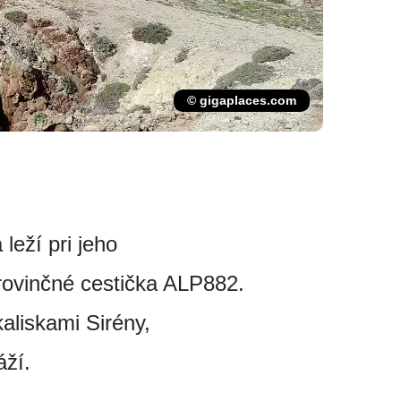
© gigaplaces.com
leží pri jeho
rovinčné cestička ALP882.
liskami Sirény,
áží.