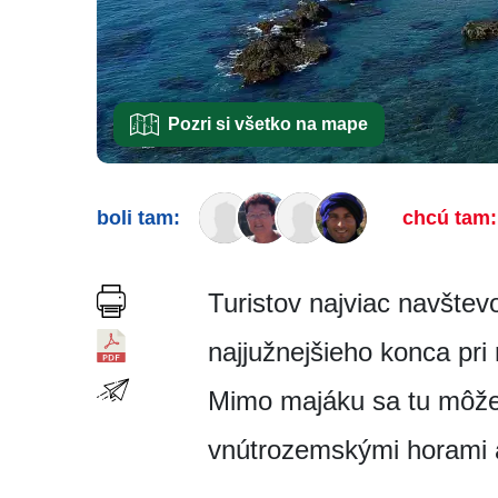
Pozri si všetko na mape
boli tam:
chcú tam:
Turistov najviac navštev
najjužnejšieho konca pr
Mimo majáku sa tu môže
vnútrozemskými horami a