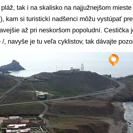
 pláž, tak i na skalisko na najjužnejšom mieste
, kam si turistickí nadšenci môžu vystúpať pr
mavejšie až pri neskoršom popoludní. Cestička 
 /, navyše je tu veľa cyklistov, tak dávajte pozo