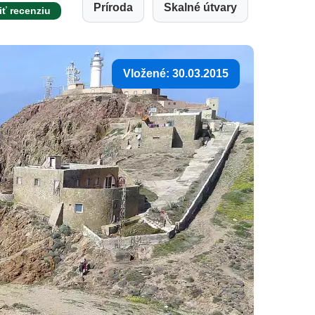
Príroda
Skalné útvary
iť recenziu
Vložené: 30.03.2015