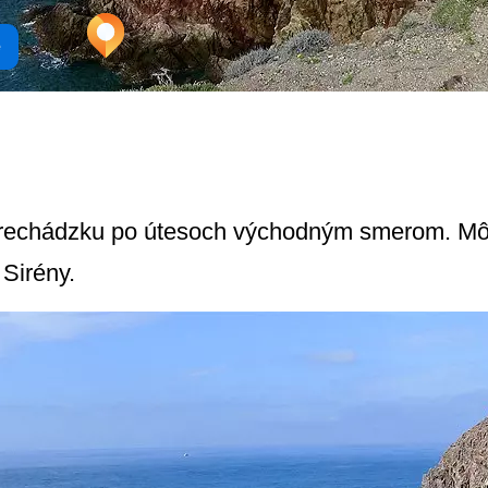
e
prechádzku po útesoch východným smerom. Mô
 Sirény.