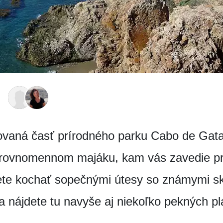
ovaná časť prírodného parku Cabo de Gata 
i rovnomennom majáku, kam vás zavedie p
te kochať sopečnými útesy so známymi ska
 nájdete tu navyše aj niekoľko pekných pl