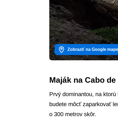
Zobraziť na Google map
Maják na Cabo de
Prvý dominantou, na ktorú t
budete môcť zaparkovať len
o 300 metrov skôr.