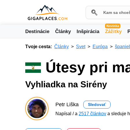
Novinka
Destinácie
Články
Inšpirácia
Zážitky
P
Tvoje cesta:
Články
Svet
Európa
španie
Útesy pri m
Vyhliadka na Sirény
Petr Liška
Sledovať
Napísal / a
2517 článkov
a sleduje h