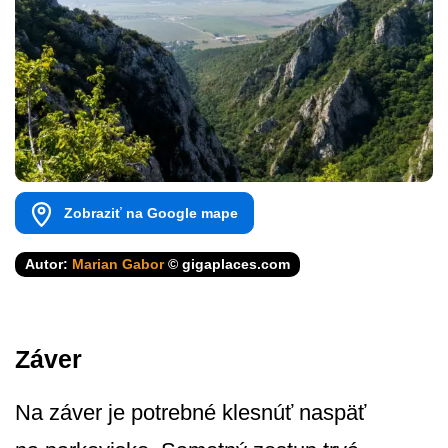
Zobraziť na Google mape
Autor:
Marian Gabor
© gigaplaces.com
Záver
Na záver je potrebné klesnúť naspäť