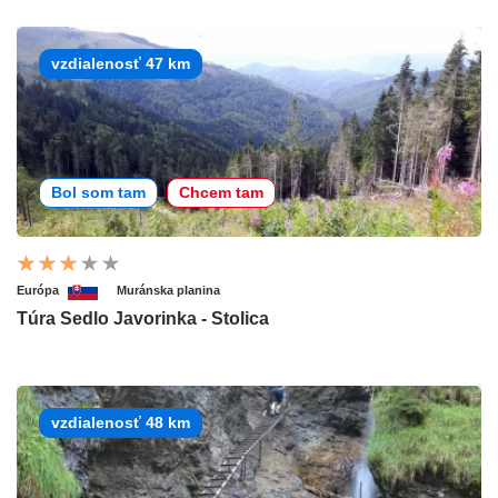
vzdialenosť 47 km
Bol som tam
Chcem tam
Európa
Muránska planina
Túra Sedlo Javorinka - Stolica
vzdialenosť 48 km