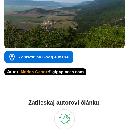
Zobraziť na Google mape
Autor:
Marian Gabor
© gigaplaces.com
Zatlieskaj autorovi článku!