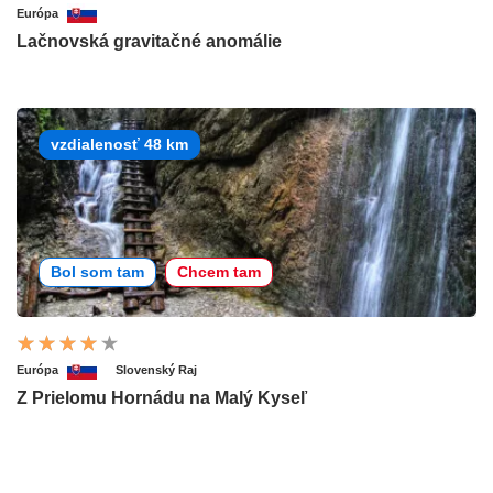
Európa
Lačnovská gravitačné anomálie
vzdialenosť 48 km
Bol som tam
Chcem tam
Európa
Slovenský Raj
Z Prielomu Hornádu na Malý Kyseľ