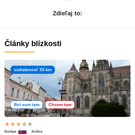
Zdieľaj to:
Články blízkosti
vzdialenosť 33 km
Bol som tam
Chcem tam
Európa
Košice