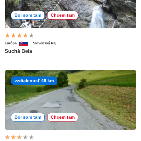
Bol som tam
Chcem tam
Európa
Slovenský Raj
Suchá Bela
vzdialenosť 48 km
Bol som tam
Chcem tam