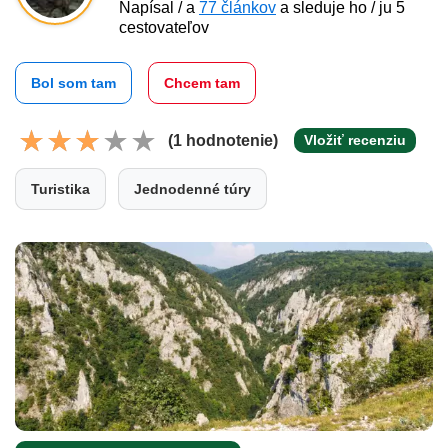
Napísal / a
77 článkov
a sleduje ho / ju 5
cestovateľov
Bol som tam
Chcem tam
(1 hodnotenie)
Vložiť recenziu
Turistika
Jednodenné túry