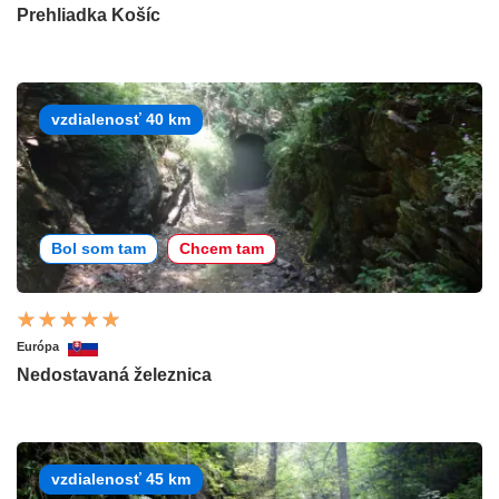
Prehliadka Košíc
vzdialenosť 40 km
Bol som tam
Chcem tam
Európa
Nedostavaná železnica
vzdialenosť 45 km