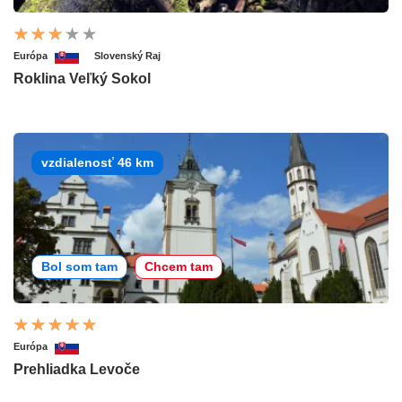
Európa
Slovenský Raj
Roklina Veľký Sokol
vzdialenosť 46 km
Bol som tam
Chcem tam
Európa
Prehliadka Levoče