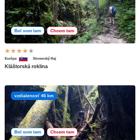
Bol som tam
Chcem tam
Európa
Slovenský Raj
Kláštorská roklina
vzdialenosť 46 km
Bol som tam
Chcem tam