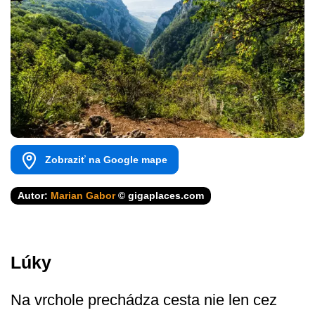
Zobraziť na Google mape
Autor:
Marian Gabor
© gigaplaces.com
Lúky
Na vrchole prechádza cesta nie len cez