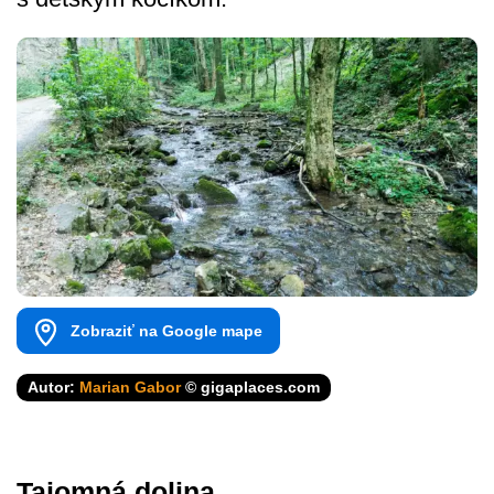
Zobraziť na Google mape
Autor:
Marian Gabor
© gigaplaces.com
Tajomná dolina