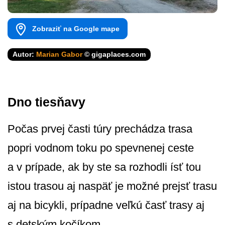
Zobraziť na Google mape
Autor:
Marian Gabor
© gigaplaces.com
Dno tiesňavy
Počas prvej časti túry prechádza trasa
popri vodnom toku po spevnenej ceste
a v prípade, ak by ste sa rozhodli ísť tou
istou trasou aj naspäť je možné prejsť trasu
aj na bicykli, prípadne veľkú časť trasy aj
s detským kočíkom.