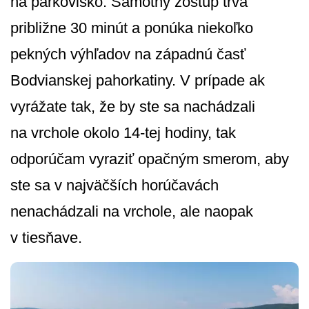
na parkovisko. Samotný zostup trvá
približne 30 minút a ponúka niekoľko
pekných výhľadov na západnú časť
Bodvianskej pahorkatiny. V prípade ak
vyrážate tak, že by ste sa nachádzali
na vrchole okolo 14-tej hodiny, tak
odporúčam vyraziť opačným smerom, aby
ste sa v najväčších horúčavách
nenachádzali na vrchole, ale naopak
v tiesňave.