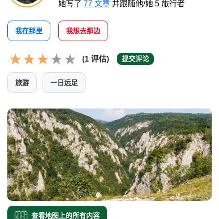
她写了
77 文章
并跟随他/她 5 旅行者
我在那里
我想去那边
(1 评估)
提交评论
旅游
一日远足
查看地图上的所有内容