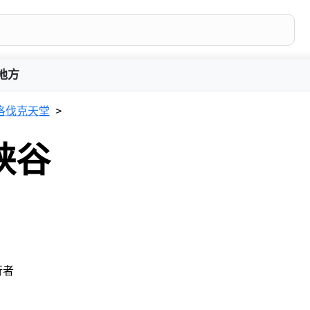
地方
洛伐克天堂
峡谷
行者