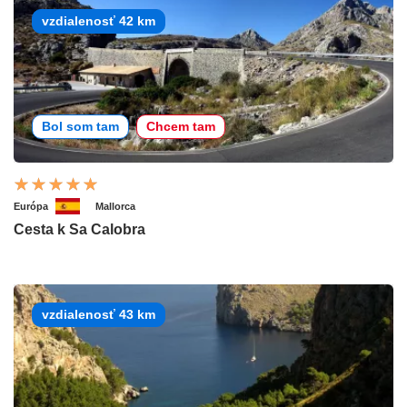
vzdialenosť 42 km
Bol som tam
Chcem tam
Európa
Mallorca
Cesta k Sa Calobra
vzdialenosť 43 km