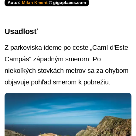
Autor:
Milan Kment
© gigaplaces.com
Usadlosť
Z parkoviska ideme po ceste „Camí d'Este
Campás“ západným smerom. Po
niekoľkých stovkách metrov sa za ohybom
objavuje pohľad smerom k pobrežiu.