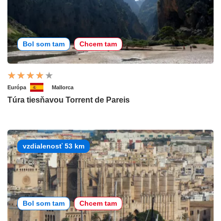
Bol som tam
Chcem tam
Európa
Mallorca
Túra tiesňavou Torrent de Pareis
vzdialenosť 53 km
Bol som tam
Chcem tam