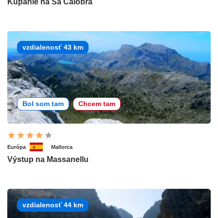
Kúpanie na Sa Calobra
vzdialenosť 43 km
Bol som tam
Chcem tam
Európa
Mallorca
Výstup na Massanellu
vzdialenosť 44 km