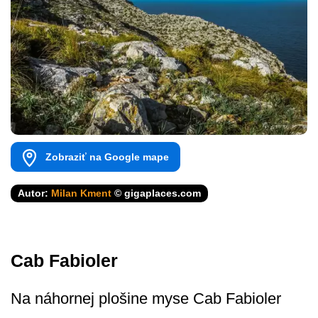
Zobraziť na Google mape
Autor:
Milan Kment
© gigaplaces.com
Cab Fabioler
Na náhornej plošine myse Cab Fabioler