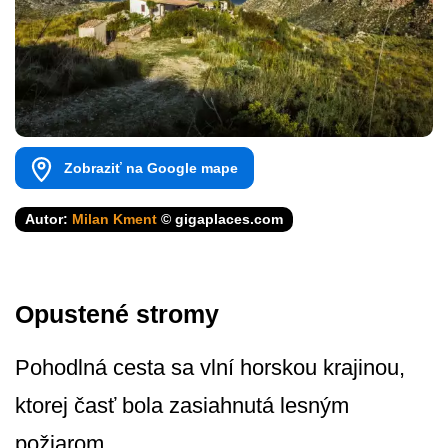
Zobraziť na Google mape
Autor:
Milan Kment
© gigaplaces.com
Opustené stromy
Pohodlná cesta sa vlní horskou krajinou,
ktorej časť bola zasiahnutá lesným
požiarom.