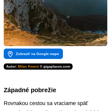
Zobraziť na Google mape
Autor:
Milan Kment
© gigaplaces.com
Západné pobrežie
Rovnakou cestou sa vraciame späť