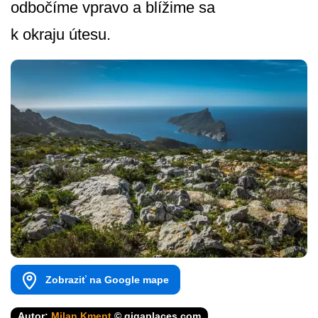
odbočíme vpravo a blížime sa
k okraju útesu.
Zobraziť na Google mape
Autor:
Milan Kment
© gigaplaces.com