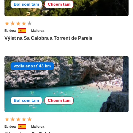
Bol som tam
Chcem tam
Európa
Mallorca
Výlet na Sa Calobra a Torrent de Pareis
vzdialenosť 43 km
Bol som tam
Chcem tam
Európa
Mallorca