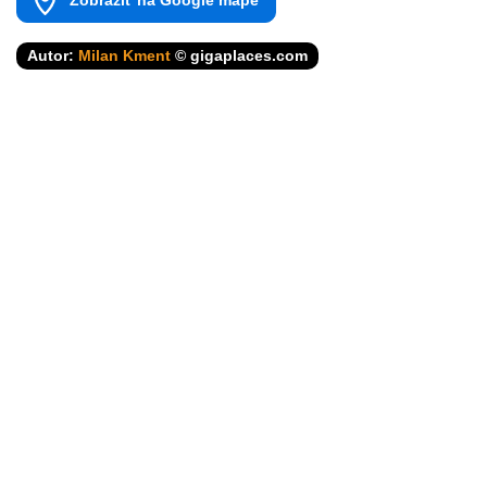
Zobraziť na Google mape
Autor:
Milan Kment
© gigaplaces.com