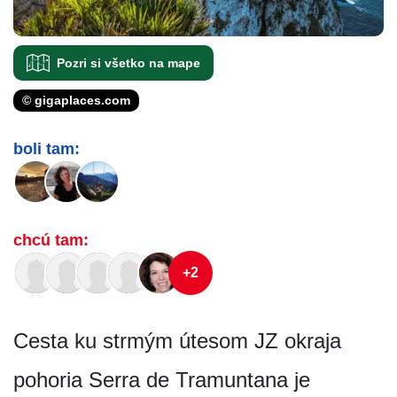
Pozri si všetko na mape
© gigaplaces.com
boli tam:
chcú tam:
+2
Cesta ku strmým útesom JZ okraja
pohoria Serra de Tramuntana je