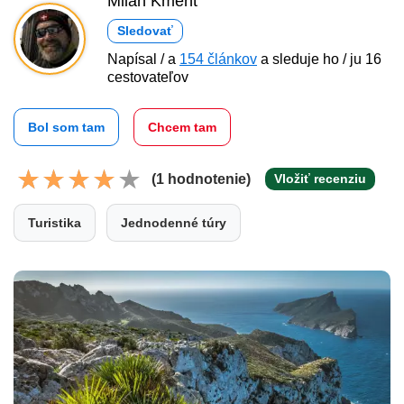
Milan Kment
Sledovať
Napísal / a
154 článkov
a sleduje ho / ju 16
cestovateľov
Bol som tam
Chcem tam
(1 hodnotenie)
Vložiť recenziu
Turistika
Jednodenné túry