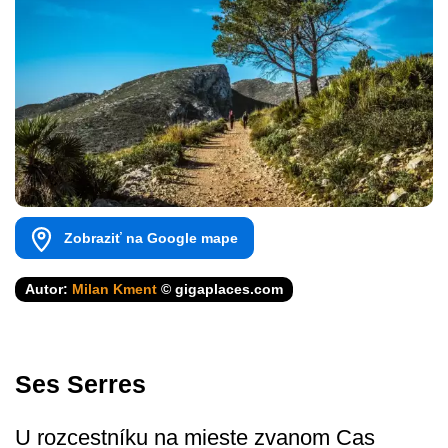
Zobraziť na Google mape
Autor:
Milan Kment
© gigaplaces.com
Ses Serres
U rozcestníku na mieste zvanom Cas