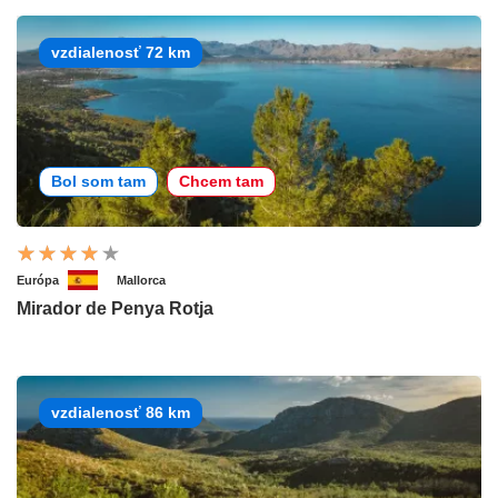
vzdialenosť 72 km
Bol som tam
Chcem tam
Európa
Mallorca
Mirador de Penya Rotja
vzdialenosť 86 km