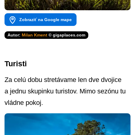
Zobraziť na Google mape
Autor:
Milan Kment
© gigaplaces.com
Turisti
Za celú dobu stretávame len dve dvojice
a jednu skupinku turistov. Mimo sezónu tu
vládne pokoj.