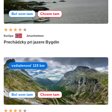
Bol som tam
Chcem tam
Európa
Jotunheimen
Prechádzky pri jazere Bygdin
vzdialenosť 115 km
Bol som tam
Chcem tam