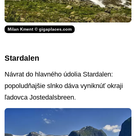
Milan Kment © gigaplaces.com
Stardalen
Návrat do hlavného údolia Stardalen:
popoludňajšie slnko dáva vyniknúť okraji
ľadovca Jostedalsbreen.