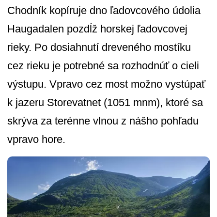
Chodník kopíruje dno ľadovcového údolia
Haugadalen pozdĺž horskej ľadovcovej
rieky. Po dosiahnutí dreveného mostíku
cez rieku je potrebné sa rozhodnúť o cieli
výstupu. Vpravo cez most možno vystúpať
k jazeru Storevatnet (1051 mnm), ktoré sa
skrýva za terénne vlnou z nášho pohľadu
vpravo hore.