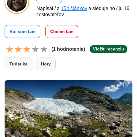
Napísal / a
154 článkov
a sleduje ho / ju 16
cestovateľov
Bol som tam
Chcem tam
(1 hodnotenie)
Vložiť recenziu
Turistika
Hory