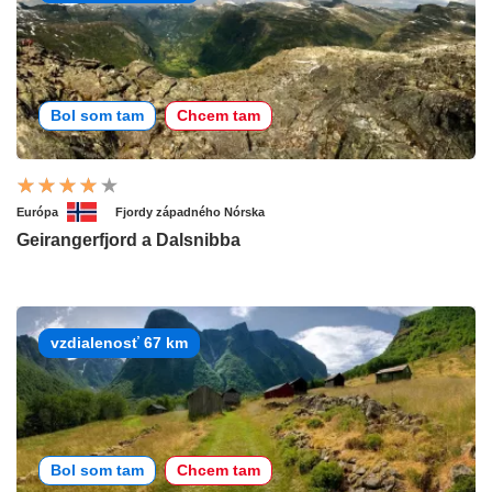
Bol som tam
Chcem tam
Európa
Fjordy západného Nórska
Geirangerfjord a Dalsnibba
vzdialenosť 67 km
Bol som tam
Chcem tam