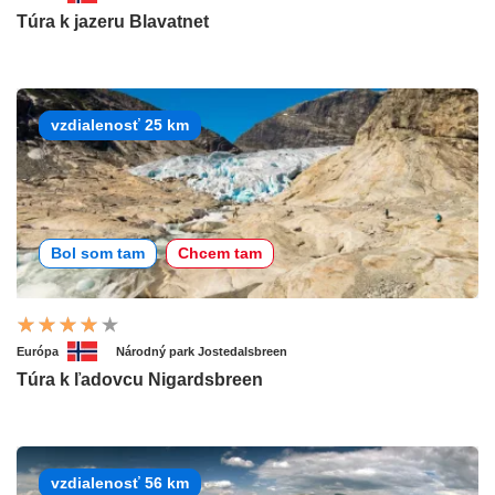
Túra k jazeru Blavatnet
vzdialenosť 25 km
Bol som tam
Chcem tam
Európa
Národný park Jostedalsbreen
Túra k ľadovcu Nigardsbreen
vzdialenosť 56 km