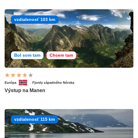
vzdialenosť 103 km
Bol som tam
Chcem tam
Európa
Fjordy západného Nórska
Výstup na Manen
vzdialenosť 115 km