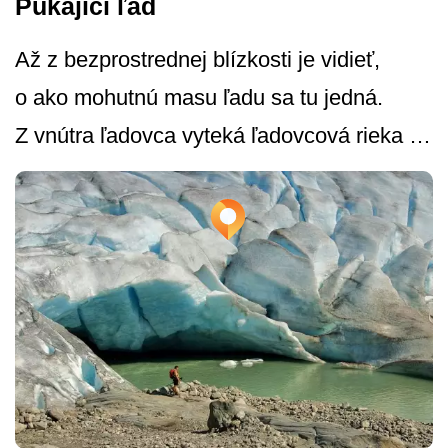
Pukající ľad
Až z bezprostrednej blízkosti je vidieť,
o ako mohutnú masu ľadu sa tu jedná.
Z vnútra ľadovca vyteká ľadovcová rieka …