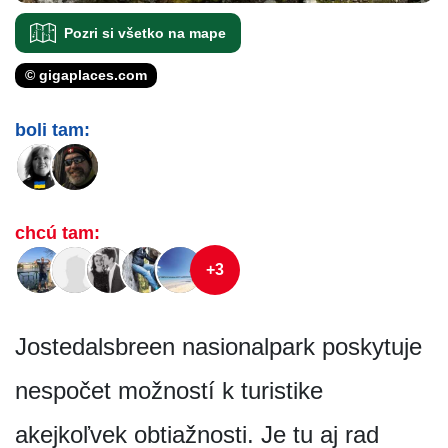
Pozri si všetko na mape
© gigaplaces.com
boli tam:
chcú tam:
+3
Jostedalsbreen nasionalpark poskytuje
nespočet možností k turistike
akejkoľvek obtiažnosti. Je tu aj rad