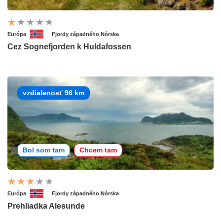
Európa
Fjordy západného Nórska
Cez Sognefjorden k Huldafossen
vzdialenosť 96 km
Bol som tam
Chcem tam
Európa
Fjordy západného Nórska
Prehliadka Alesunde