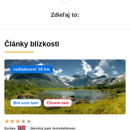
Zdieľaj to:
Články blízkosti
vzdialenosť 10 km
Bol som tam
Chcem tam
Európa
Národný park Jostedalsbreen