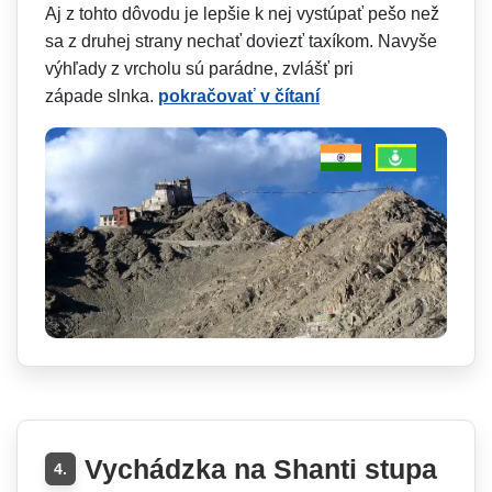
Aj z tohto dôvodu je lepšie k nej vystúpať pešo než
sa z druhej strany nechať doviezť taxíkom. Navyše
výhľady z vrcholu sú parádne, zvlášť pri
západe slnka.
pokračovať v čítaní
Vychádzka na Shanti stupa
4.