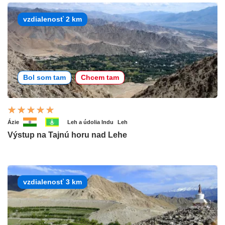
vzdialenosť 2 km
Bol som tam
Chcem tam
Ázie
Leh a údolia Indu
Leh
Výstup na Tajnú horu nad Lehe
vzdialenosť 3 km