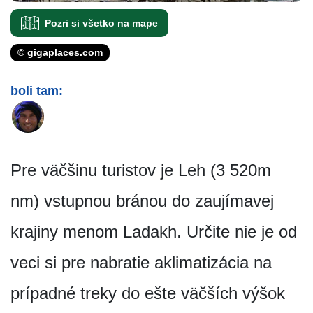
Pozri si všetko na mape
© gigaplaces.com
boli tam:
Pre väčšinu turistov je Leh (3 520m
nm) vstupnou bránou do zaujímavej
krajiny menom Ladakh. Určite nie je od
veci si pre nabratie aklimatizácia na
prípadné treky do ešte väčších výšok