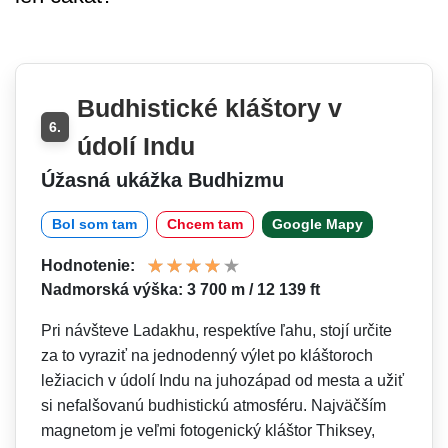
Budhistické kláštory v
6.
údolí Indu
Úžasná ukážka Budhizmu
Bol som tam
Chcem tam
Google Mapy
Hodnotenie:
Nadmorská výška: 3 700 m / 12 139 ft
Pri návšteve Ladakhu, respektíve ľahu, stojí určite
za to vyraziť na jednodenný výlet po kláštoroch
ležiacich v údolí Indu na juhozápad od mesta a užiť
si nefalšovanú budhistickú atmosféru. Najväčším
magnetom je veľmi fotogenický kláštor Thiksey,