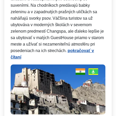
suvenírmi. Na chodníkoch predávajú babky
zeleninu a v zapadnutých prašných uličkách sa
naháňajú svorky psov. Väčšina turistov sa už
ubytováva v moderných školách v severnom
zelenom predmestí Changspa, ale ďaleko lepšie je
sa ubytovať v malých GuestHouse priamo v starom
meste a užívať si nezameniteľnú atmosféru pri
posedeniach na ich strechách.
pokračovať v
čítaní