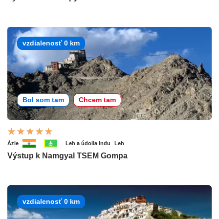
vzdialenosť 0 km
Bol som tam
Chcem tam
Ázie
Leh a údolia Indu
Leh
Výstup k Namgyal TSEM Gompa
vzdialenosť 0 km