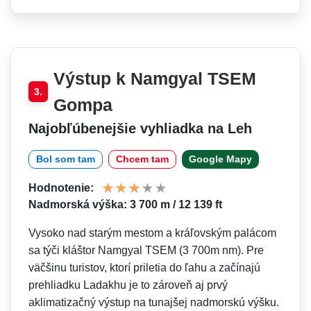
Výstup k Namgyal TSEM
3.
Gompa
Najobľúbenejšie vyhliadka na Leh
Bol som tam
Chcem tam
Google Mapy
Hodnotenie:
Nadmorská výška: 3 700 m / 12 139 ft
Vysoko nad starým mestom a kráľovským palácom
sa týči kláštor Namgyal TSEM (3 700m nm). Pre
väčšinu turistov, ktorí priletia do ľahu a začínajú
prehliadku Ladakhu je to zároveň aj prvý
aklimatizačný výstup na tunajšej nadmorskú výšku.