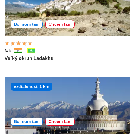
Bol som tam
Chcem tam
Ázie
Veľký okruh Ladakhu
vzdialenosť 1 km
Bol som tam
Chcem tam