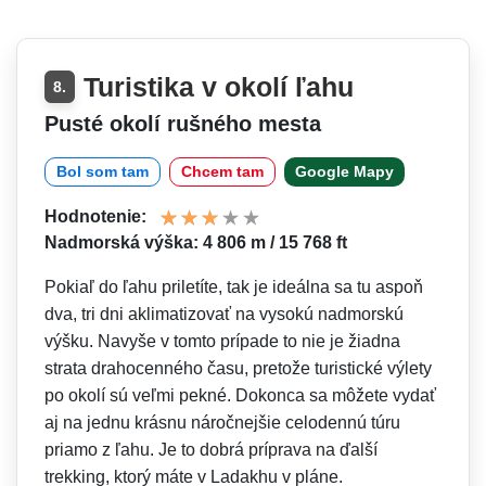
Turistika v okolí ľahu
8.
Pusté okolí rušného mesta
Bol som tam
Chcem tam
Google Mapy
Hodnotenie:
Nadmorská výška: 4 806 m / 15 768 ft
Pokiaľ do ľahu priletíte, tak je ideálna sa tu aspoň
dva, tri dni aklimatizovať na vysokú nadmorskú
výšku. Navyše v tomto prípade to nie je žiadna
strata drahocenného času, pretože turistické výlety
po okolí sú veľmi pekné. Dokonca sa môžete vydať
aj na jednu krásnu náročnejšie celodennú túru
priamo z ľahu. Je to dobrá príprava na ďalší
trekking, ktorý máte v Ladakhu v pláne.