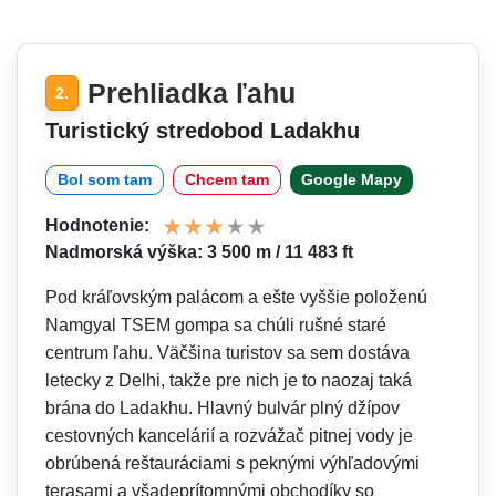
Prehliadka ľahu
2.
Turistický stredobod Ladakhu
Bol som tam
Chcem tam
Google Mapy
Hodnotenie:
Nadmorská výška: 3 500 m / 11 483 ft
Pod kráľovským palácom a ešte vyššie položenú
Namgyal TSEM gompa sa chúli rušné staré
centrum ľahu. Väčšina turistov sa sem dostáva
letecky z Delhi, takže pre nich je to naozaj taká
brána do Ladakhu. Hlavný bulvár plný džípov
cestovných kancelárií a rozvážač pitnej vody je
obrúbená reštauráciami s peknými výhľadovými
terasami a všadeprítomnými obchodíky so