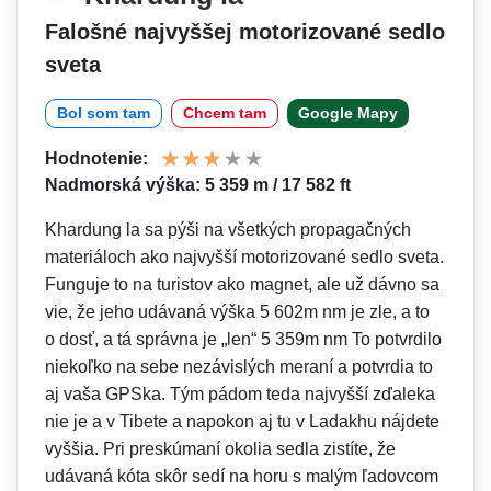
Falošné najvyššej motorizované sedlo
sveta
Bol som tam
Chcem tam
Google Mapy
Hodnotenie:
Nadmorská výška: 5 359 m / 17 582 ft
Khardung la sa pýši na všetkých propagačných
materiáloch ako najvyšší motorizované sedlo sveta.
Funguje to na turistov ako magnet, ale už dávno sa
vie, že jeho udávaná výška 5 602m nm je zle, a to
o dosť, a tá správna je „len“ 5 359m nm To potvrdilo
niekoľko na sebe nezávislých meraní a potvrdia to
aj vaša GPSka. Tým pádom teda najvyšší zďaleka
nie je a v Tibete a napokon aj tu v Ladakhu nájdete
vyššia. Pri preskúmaní okolia sedla zistíte, že
udávaná kóta skôr sedí na horu s malým ľadovcom