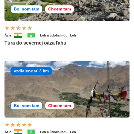
Bol som tam
Chcem tam
Ázie
Leh a údolia Indu
Leh
Túra do severnej oáza ľahu
vzdialenosť 3 km
Bol som tam
Chcem tam
Ázie
Leh a údolia Indu
Leh