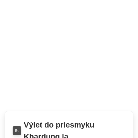
Výlet do priesmyku
9.
Khardung la