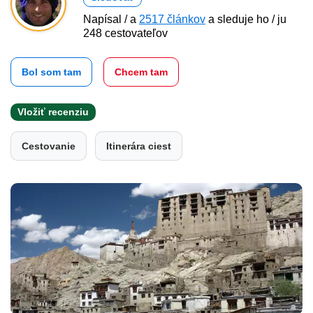
Napísal / a
2517 článkov
a sleduje ho / ju
248 cestovateľov
Bol som tam
Chcem tam
Vložiť recenziu
Cestovanie
Itinerára ciest