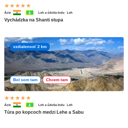
Ázie
Leh a údolia Indu
Leh
Vychádzka na Shanti stupa
vzdialenosť 2 km
Bol som tam
Chcem tam
Ázie
Leh a údolia Indu
Leh
Túra po kopcoch medzi Lehe a Sabu