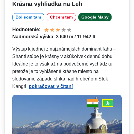
Krásna vyhliadka na Leh
Bol som tam
Chcem tam
Google Mapy
Hodnotenie:
Nadmorská výška: 3 640 m / 11 942 ft
Výstup k jednej z najznámejších dominánt ľahu –
Shanti stúpe je krásny v akúkoľvek dennú dobu.
Ideálne je to však až na podvečerné vychádzku,
pretože je to vyhlásené krásne miesto na
sledovanie západu slnka nad hrebeňom Stok
Kangri.
pokračovať v čítaní