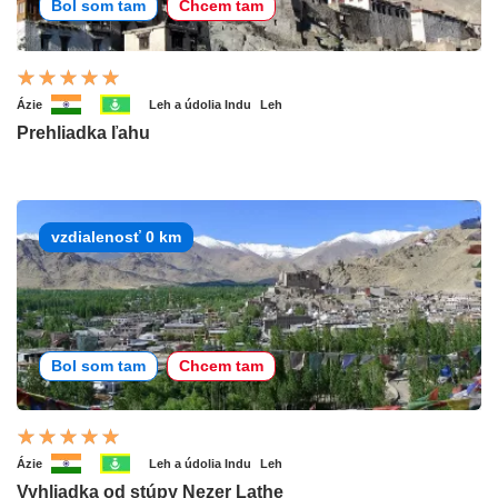
Bol som tam
Chcem tam
Ázie
Leh a údolia Indu
Leh
Prehliadka ľahu
vzdialenosť 0 km
Bol som tam
Chcem tam
Ázie
Leh a údolia Indu
Leh
Vyhliadka od stúpy Nezer Lathe