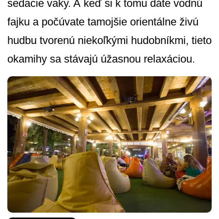
sedacie vaky. A keď si k tomu dáte vodnú
fajku a počúvate tamojšie orientálne živú
hudbu tvorenú niekoľkými hudobníkmi, tieto
okamihy sa stávajú úžasnou relaxáciou.