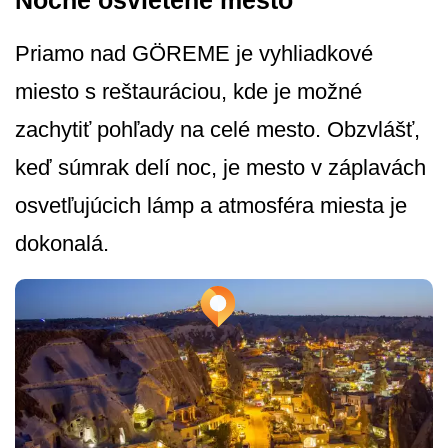
Nočné osvietené mesto
Priamo nad GÖREME je vyhliadkové
miesto s reštauráciou, kde je možné
zachytiť pohľady na celé mesto. Obzvlášť,
keď súmrak delí noc, je mesto v záplavách
osvetľujúcich lámp a atmosféra miesta je
dokonalá.