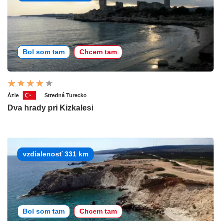
Bol som tam
Chcem tam
Ázie
Stredná Turecko
Dva hrady pri Kizkalesi
vzdialenosť 331 km
Bol som tam
Chcem tam