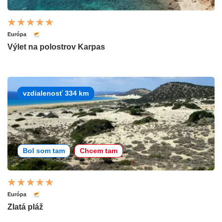
Európa
Výlet na polostrov Karpas
vzdialenosť 334 km
Bol som tam
Chcem tam
Európa
Zlatá pláž