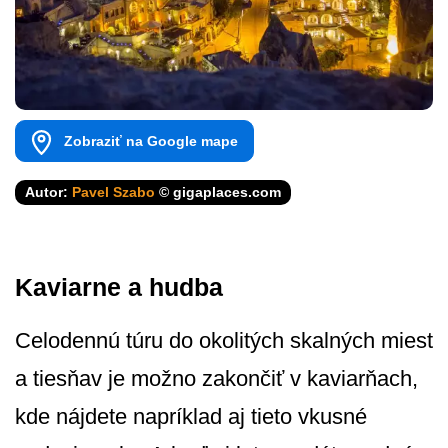
Zobraziť na Google mape
Autor:
Pavel Szabo
© gigaplaces.com
Kaviarne a hudba
Celodennú túru do okolitých skalných miest
a tiesňav je možno zakončiť v kaviarňach,
kde nájdete napríklad aj tieto vkusné