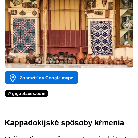
Zobraziť na Google mape
© gigaplaces.com
Kappadokijské spôsoby kŕmenia