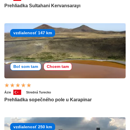
Prehliadka Sultahani Kervansarayı
vzdialenosť 147 km
Bol som tam
Chcem tam
Ázie
Stredná Turecko
Prehliadka sopečného pole u Karapinar
vzdialenosť 250 km