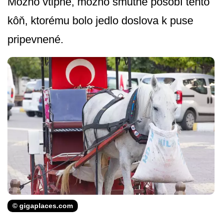
Možno vtipne, možno smutne pôsobí tento
kôň, ktorému bolo jedlo doslova k puse
pripevnené.
© gigaplaces.com