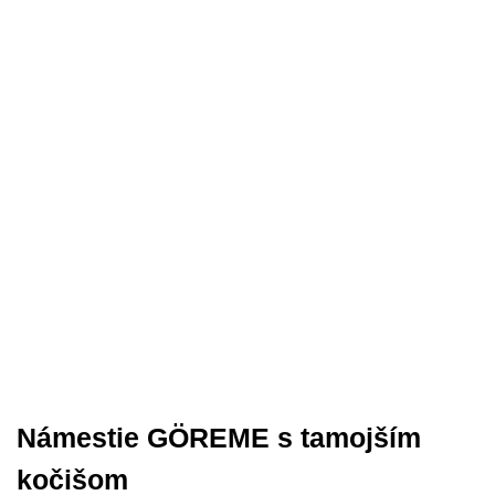
Námestie GÖREME s tamojším
kočišom