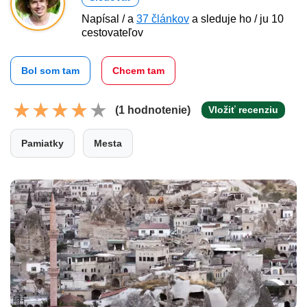
Napísal / a
37 článkov
a sleduje ho / ju 10
cestovateľov
Bol som tam
Chcem tam
(1 hodnotenie)
Vložiť recenziu
Pamiatky
Mesta