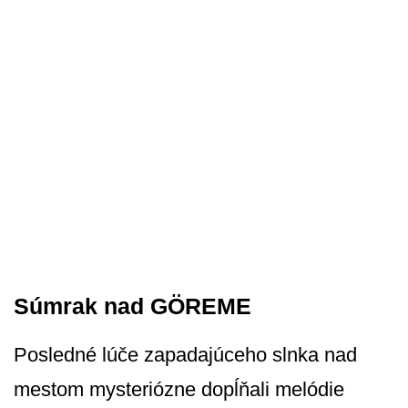
Súmrak nad GÖREME
Posledné lúče zapadajúceho slnka nad
mestom mysteriózne dopĺňali melódie