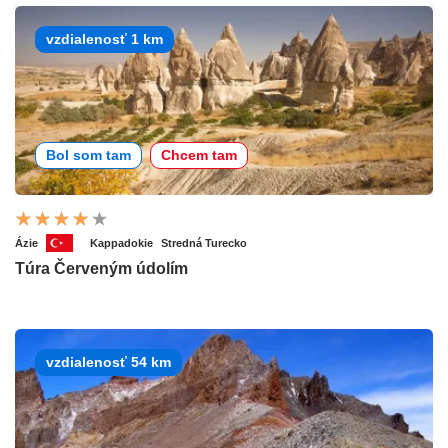
vzdialenosť 1 km
Bol som tam
Chcem tam
Ázie
Kappadokie
Stredná Turecko
Túra Červeným údolím
vzdialenosť 54 km