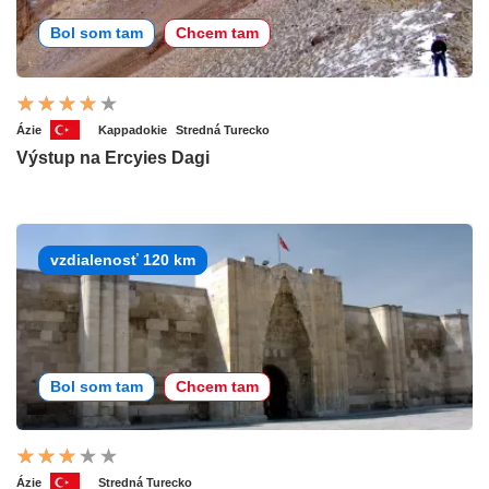
Bol som tam
Chcem tam
Ázie
Kappadokie
Stredná Turecko
Výstup na Ercyies Dagi
vzdialenosť 120 km
Bol som tam
Chcem tam
Ázie
Stredná Turecko