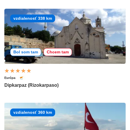
vzdialenosť 338 km
Bol som tam
Chcem tam
Európa
Dipkarpaz (Rizokarpaso)
vzdialenosť 360 km