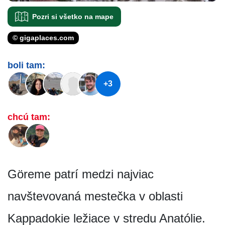
Pozri si všetko na mape
© gigaplaces.com
boli tam:
+3
chcú tam:
Göreme patrí medzi najviac
navštevovaná mestečka v oblasti
Kappadokie ležiace v stredu Anatólie.