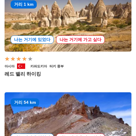
거리 1 km
나는 거기에 있었다
나는 거기에 가고 싶다
아시아
카파도키아
터키 중부
레드 밸리 하이킹
거리 54 km