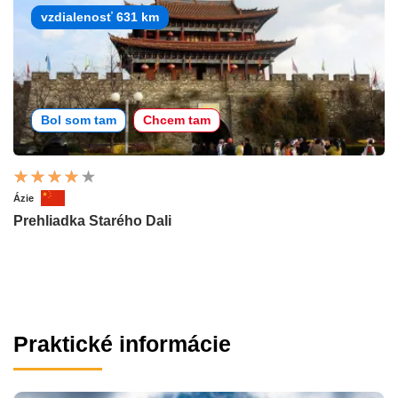
vzdialenosť 631 km
Bol som tam
Chcem tam
Ázie
Prehliadka Starého Dali
Praktické informácie