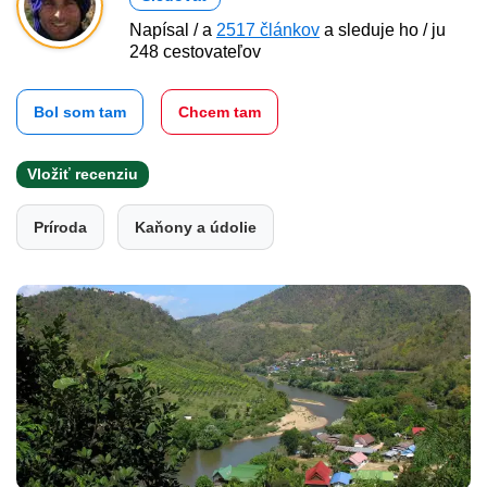
Napísal / a
2517 článkov
a sleduje ho / ju
248 cestovateľov
Bol som tam
Chcem tam
Vložiť recenziu
Príroda
Kaňony a údolie