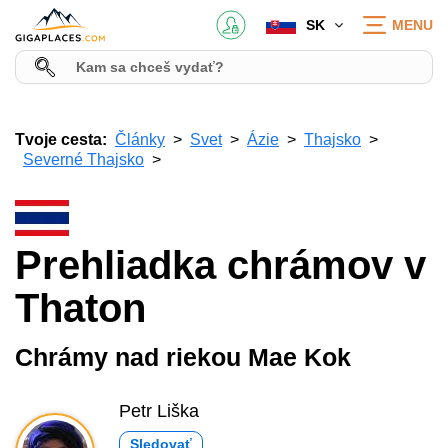
SK
MENU
Tvoje cesta:
Články
Svet
Ázie
Thajsko
Severné Thajsko
Prehliadka chrámov v
Thaton
Chrámy nad riekou Mae Kok
Petr Liška
Sledovať