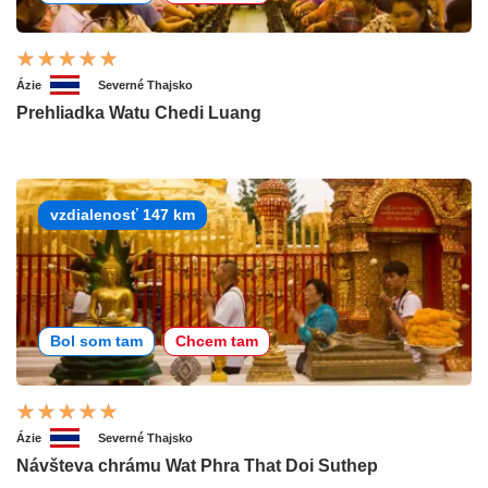
Ázie
Severné Thajsko
Prehliadka Watu Chedi Luang
vzdialenosť 147 km
Bol som tam
Chcem tam
Ázie
Severné Thajsko
Návšteva chrámu Wat Phra That Doi Suthep