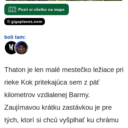
Pozri si všetko na mape
© gigaplaces.com
boli tam:
Thaton je len malé mestečko ležiace pri
rieke Kok pritekajúca sem z päť
kilometrov vzdialenej Barmy.
Zaujímavou krátku zastávkou je pre
tých, ktorí si chcú vyšplhať ku chrámu