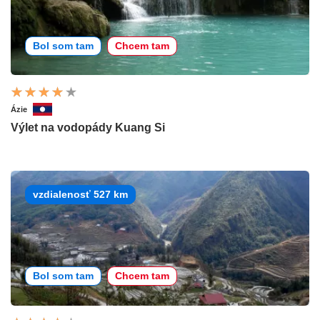
Bol som tam
Chcem tam
Ázie
Výlet na vodopády Kuang Si
vzdialenosť 527 km
Bol som tam
Chcem tam