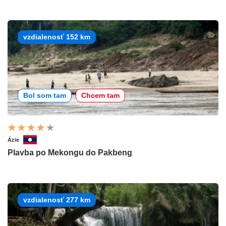
vzdialenosť 152 km
Bol som tam
Chcem tam
Ázie
Plavba po Mekongu do Pakbeng
vzdialenosť 277 km