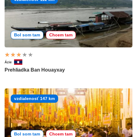
Bol som tam
Chcem tam
Ázie
Prehliadka Ban Houayxay
vzdialenosť 147 km
Bol som tam
Chcem tam