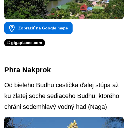
Zobraziť na Google mape
© gigaplaces.com
Phra Nakprok
Od bieleho Budhu cestička ďalej stúpa až
ku zlatej soche sediaceho Budhu, ktorého
chráni sedemhlavý vodný had (Naga)