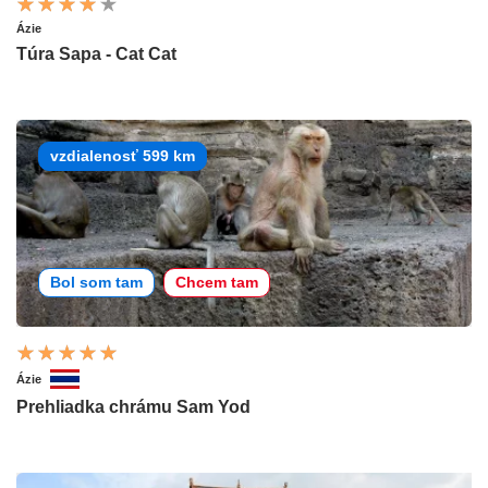
Ázie
Túra Sapa - Cat Cat
vzdialenosť 599 km
Bol som tam
Chcem tam
Ázie
Prehliadka chrámu Sam Yod