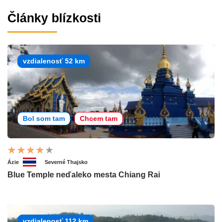
Články blízkosti
vzdialenosť 52 km
Bol som tam
Chcem tam
Ázie
Severné Thajsko
Blue Temple neďaleko mesta Chiang Rai
vzdialenosť 112 km