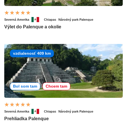
Severná Amerika
Chiapas
Národný park Palenque
Výlet do Palenque a okolie
vzdialenosť 409 km
Bol som tam
Chcem tam
Severná Amerika
Chiapas
Národný park Palenque
Prehliadka Palenque