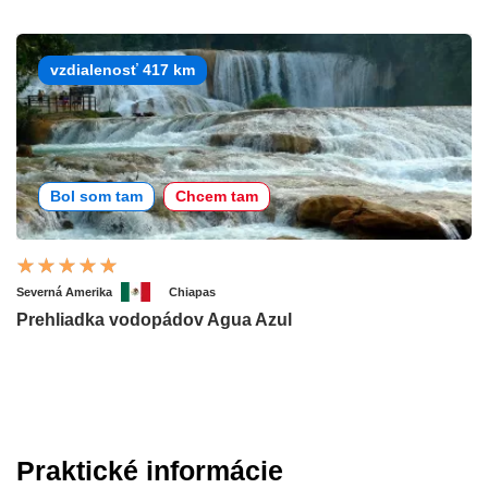
vzdialenosť 417 km
Bol som tam
Chcem tam
Severná Amerika
Chiapas
Prehliadka vodopádov Agua Azul
Praktické informácie