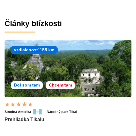
Články blízkosti
vzdialenosť 155 km
Bol som tam
Chcem tam
Stredná Amerika
Národný park Tikal
Prehliadka Tikalu