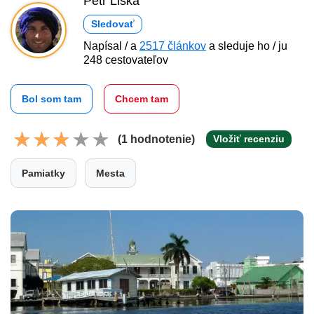
Petr Liška
Sledovať
Napísal / a
2517 článkov
a sleduje ho / ju
248 cestovateľov
Bol som tam
Chcem tam
(1 hodnotenie)
Vložiť recenziu
Pamiatky
Mesta