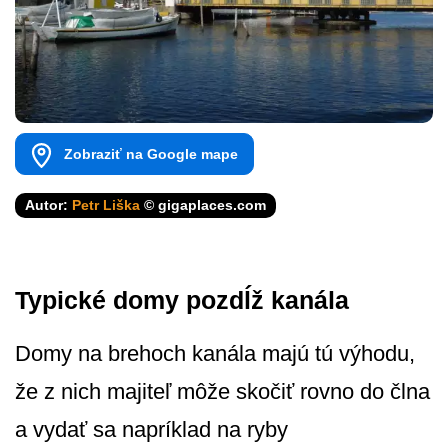
Zobraziť na Google mape
Autor:
Petr Liška
© gigaplaces.com
Typické domy pozdĺž kanála
Domy na brehoch kanála majú tú výhodu,
že z nich majiteľ môže skočiť rovno do člna
a vydať sa napríklad na ryby