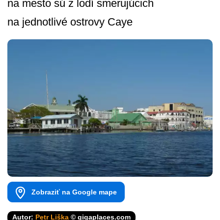
na mesto sú z lodí smerujúcich
na jednotlivé ostrovy Caye
Zobraziť na Google mape
Autor:
Petr Liška
© gigaplaces.com