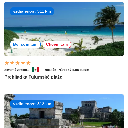
vzdialenosť 311 km
Bol som tam
Chcem tam
Severná Amerika
Yucatán
Národný park Tulum
Prehliadka Tulumské pláže
vzdialenosť 312 km