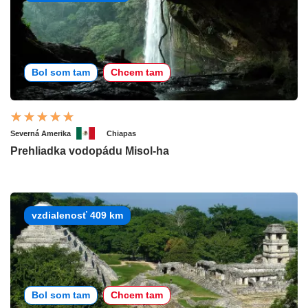
Bol som tam
Chcem tam
Severná Amerika
Chiapas
Prehliadka vodopádu Misol-ha
vzdialenosť 409 km
Bol som tam
Chcem tam