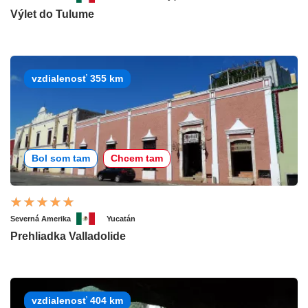
Výlet do Tulume
vzdialenosť 355 km
Bol som tam
Chcem tam
Severná Amerika
Yucatán
Prehliadka Valladolide
vzdialenosť 404 km