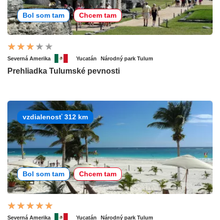
Bol som tam
Chcem tam
Severná Amerika
Yucatán
Národný park Tulum
Prehliadka Tulumské pevnosti
vzdialenosť 312 km
Bol som tam
Chcem tam
Severná Amerika
Yucatán
Národný park Tulum