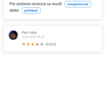
Pre vloženie recenzia sa musíš
zaregistrovať
alebo
prihlásiť
Petr Liška
22.11.2018 22:10
dobrý