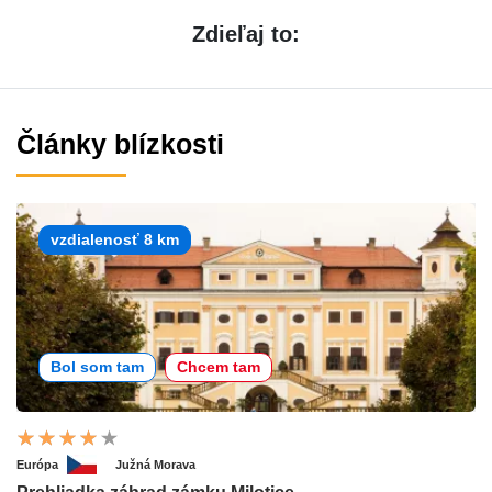
Zdieľaj to:
Články blízkosti
vzdialenosť 8 km
Bol som tam
Chcem tam
Európa
Južná Morava