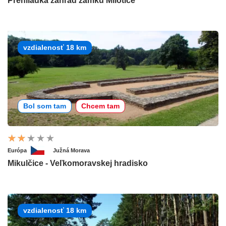
Prehliadka záhrad zámku Milotice
vzdialenosť 18 km
Bol som tam
Chcem tam
Európa
Južná Morava
Mikulčice - Veľkomoravskej hradisko
vzdialenosť 18 km