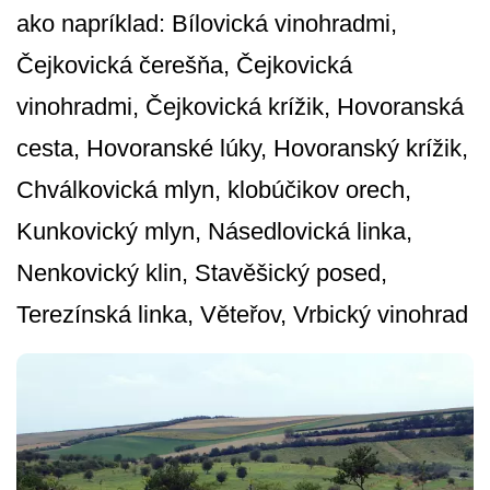
ako napríklad: Bílovická vinohradmi,
Čejkovická čerešňa, Čejkovická
vinohradmi, Čejkovická krížik, Hovoranská
cesta, Hovoranské lúky, Hovoranský krížik,
Chválkovická mlyn, klobúčikov orech,
Kunkovický mlyn, Násedlovická linka,
Nenkovický klin, Stavěšický posed,
Terezínská linka, Věteřov, Vrbický vinohrad