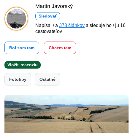
Martin Javorský
Sledovať
Napísal / a
378 článkov
a sleduje ho / ju 16
cestovateľov
Bol som tam
Chcem tam
Vložiť recenziu
Fototipy
Ostatné