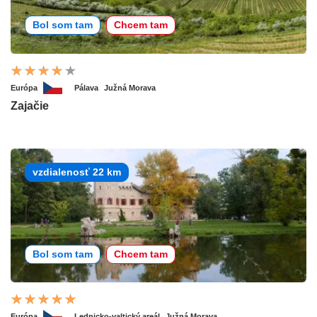
Bol som tam
Chcem tam
Európa
Pálava
Južná Morava
Zajačie
vzdialenosť 22 km
Bol som tam
Chcem tam
Európa
Lednicko-valtický areál
Južná Morava