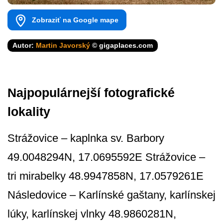
Zobraziť na Google mape
Autor:
Martin Javorský
© gigaplaces.com
Najpopulárnejší fotografické
lokality
Strážovice – kaplnka sv. Barbory
49.0048294N, 17.0695592E Strážovice –
tri mirabelky 48.9947858N, 17.0579261E
Následovice – Karlínské gaštany, karlínskej
lúky, karlínskej vlnky 48.9860281N,