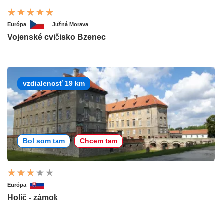
Európa
Južná Morava
Vojenské cvičisko Bzenec
vzdialenosť 19 km
Bol som tam
Chcem tam
Európa
Holíč - zámok