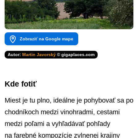
Zobraziť na Google mape
Autor:
Martin Javorský
© gigaplaces.com
Kde fotiť
Miest je tu plno, ideálne je pohybovať sa po
chodníkoch medzi vinohradmi, cestami
medzi poľami a vyhľadávať pohľady
na farebné kompozície zvlnenej krajiny