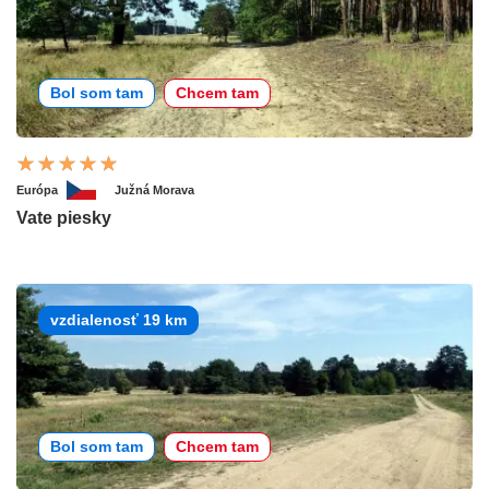
Bol som tam
Chcem tam
Európa
Južná Morava
Vate piesky
vzdialenosť 19 km
Bol som tam
Chcem tam