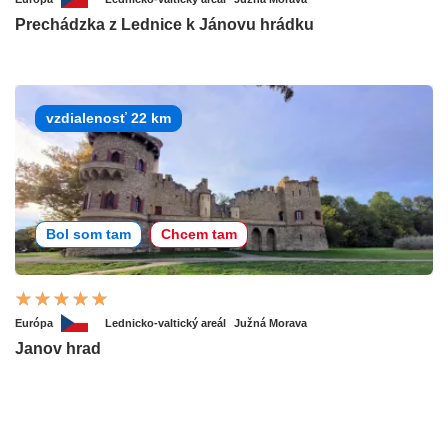
Prechádzka z Lednice k Jánovu hrádku
vzdialenosť 22 km
Bol som tam
Chcem tam
Európa
Lednicko-valtický areál
Južná Morava
Janov hrad