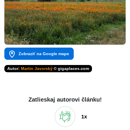
Zobraziť na Google mape
Autor:
Martin Javorský
© gigaplaces.com
Zatlieskaj autorovi článku!
1x