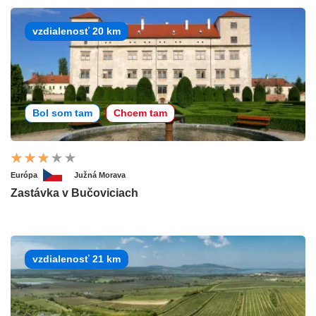
vzdialenosť 20 km
Bol som tam
Chcem tam
Európa
Južná Morava
Zastávka v Bučoviciach
vzdialenosť 21 km