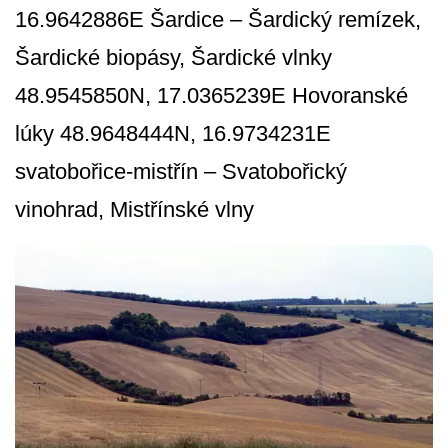
16.9642886E Šardice – Šardický remízek,
Šardické biopásy, Šardické vlnky
48.9545850N, 17.0365239E Hovoranské
lúky 48.9648444N, 16.9734231E
svatobořice-mistřín – Svatobořický
vinohrad, Mistřínské vlny