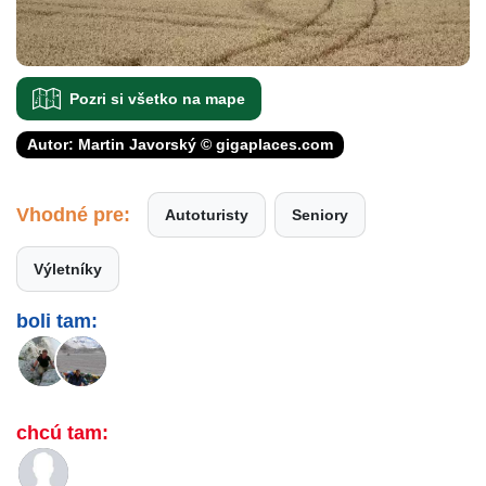
Pozri si všetko na mape
Autor: Martin Javorský © gigaplaces.com
Vhodné pre:
Autoturisty
Seniory
Výletníky
boli tam:
chcú tam: