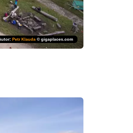
Autor:
Petr Klauda
© gigaplaces.com