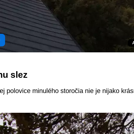
e
u slez
j polovice minulého storočia nie je nijako krás