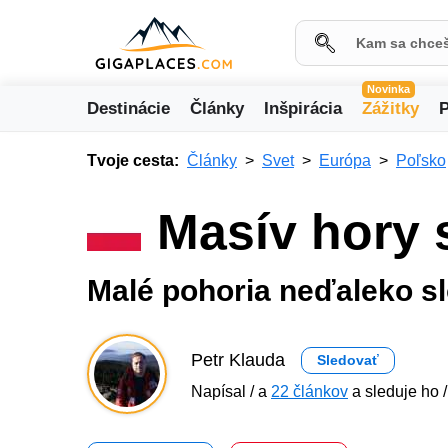
Novinka
Destinácie
Články
Inšpirácia
Zážitky
P
Tvoje cesta:
Články
Svet
Európa
Poľsko
Masív hory 
Malé pohoria neďaleko s
Petr Klauda
Sledovať
Napísal / a
22 článkov
a sleduje ho /