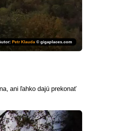
Autor:
Petr Klauda
© gigaplaces.com
na, ani ľahko dajú prekonať