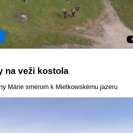
e
 na veži kostola
ny Márie smerom k Mietkowskému ja­zeru