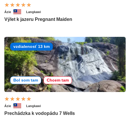
Ázie
Langkawi
Výlet k jazeru Pregnant Maiden
vzdialenosť 13 km
Bol som tam
Chcem tam
Ázie
Langkawi
Prechádzka k vodopádu 7 Wells