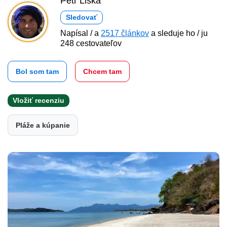
Petr Liška
Sledovať
Napísal / a
2517 článkov
a sleduje ho / ju
248 cestovateľov
Bol som tam
Chcem tam
Vložiť recenziu
Pláže a kúpanie