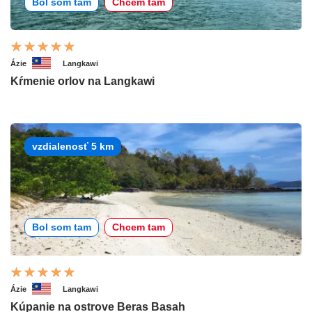
Bol som tam
Chcem tam
Ázie
Langkawi
Kŕmenie orlov na Langkawi
vzdialenosť 5 km
Bol som tam
Chcem tam
Ázie
Langkawi
Kúpanie na ostrove Beras Basah