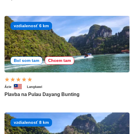
vzdialenosť 6 km
Bol som tam
Chcem tam
Ázie
Langkawi
Plavba na Pulau Dayang Bunting
vzdialenosť 8 km