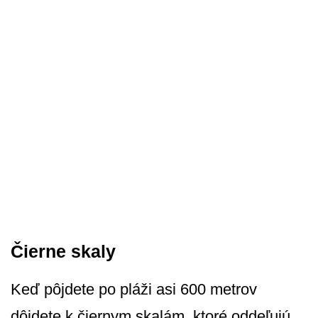
Čierne skaly
Keď pôjdete po pláži asi 600 metrov
dôjdete k čiernym skalám, ktoré oddeľujú