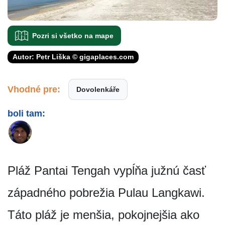
Pozri si všetko na mape
Autor: Petr Liška © gigaplaces.com
Vhodné pre:
Dovolenkáře
boli tam:
Pláž Pantai Tengah vypĺňa južnú časť
západného pobrežia Pulau Langkawi.
Táto pláž je menšia, pokojnejšia ako