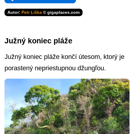
Autor:
Petr Liška
© gigaplaces.com
Južný koniec pláže
Južný koniec pláže končí útesom, ktorý je
porastený nepriestupnou džungľou.