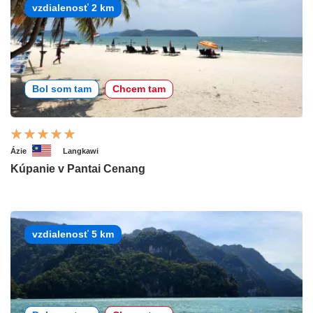
vzdialenosť 2 km
Bol som tam
Chcem tam
Ázie
Langkawi
Kúpanie v Pantai Cenang
vzdialenosť 5 km