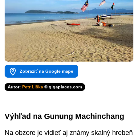
Zobraziť na Google mape
Autor:
Petr Liška
© gigaplaces.com
Výhľad na Gunung Machinchang
Na obzore je vidieť aj známy skalný hrebeň