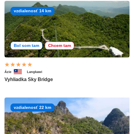
vzdialenosť 14 km
Bol som tam
Chcem tam
Ázie
Langkawi
Vyhliadka Sky Bridge
vzdialenosť 22 km