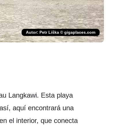
Autor: Petr Liška © gigaplaces.com
lau Langkawi. Esta playa
así, aquí encontrará una
n el interior, que conecta