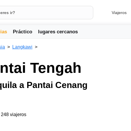
Viajeros
ias
Práctico
lugares cercanos
sia
Langkawi
ntai Tengah
quila a Pantai Cenang
a 248 viajeros