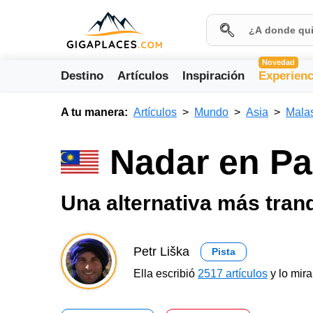
Novedad
Destino
Artículos
Inspiración
Experienc
A tu manera:
Artículos
Mundo
Asia
Mala
Nadar en Pa
Una alternativa más tran
Petr Liška
Pista
Ella escribió
2517 artículos
y lo mir