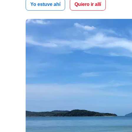
Yo estuve ahí
Quiero ir allí