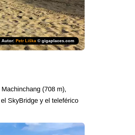
Autor:
Petr Liška
© gigaplaces.com
g Machinchang (708 m),
l SkyBridge y el teleférico