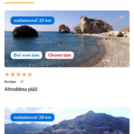
vzdialenosť 23 km
Bol som tam
Chcem tam
Európa
Afroditina pláž
vzdialenosť 28 km