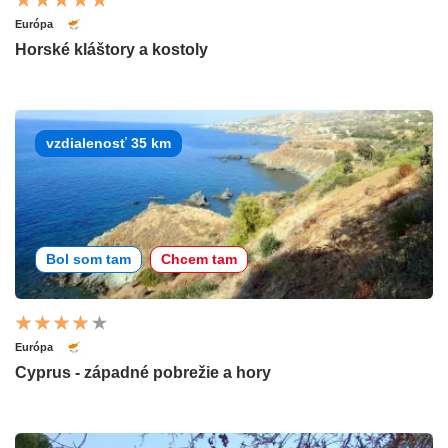
Európa
Horské kláštory a kostoly
vzdialenosť 35 km
Bol som tam
Chcem tam
Európa
Cyprus - západné pobrežie a hory