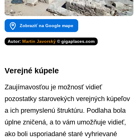
Zobraziť na Google mape
Autor:
Martin Javorský
© gigaplaces.com
Verejné kúpele
Zaujímavosťou je možnosť vidieť
pozostatky starovekých verejných kúpeľov
a ich premyslenú štruktúru. Podlaha bola
úplne zničená, a to vám umožňuje vidieť,
ako boli usporiadané staré vyhrievané