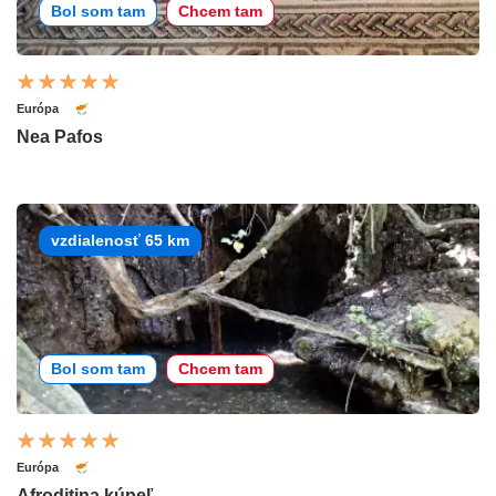
Bol som tam
Chcem tam
Európa
Nea Pafos
vzdialenosť 65 km
Bol som tam
Chcem tam
Európa
Afroditina kúpeľ