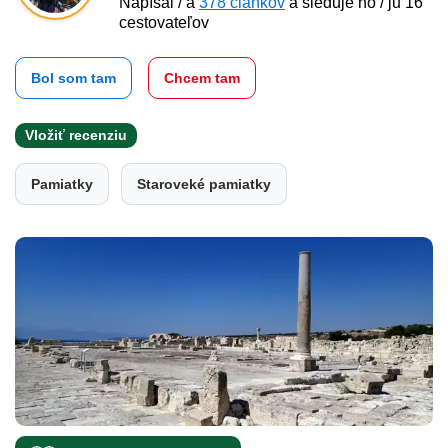
Napísal / a
378 článkov
a sleduje ho / ju 16
cestovateľov
Bol som tam
Chcem tam
Vložiť recenziu
Pamiatky
Staroveké pamiatky