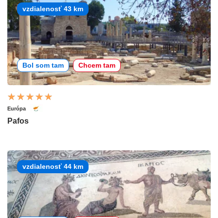
vzdialenosť 43 km
Bol som tam
Chcem tam
Európa
Pafos
vzdialenosť 44 km