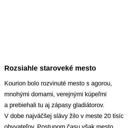
Rozsiahle staroveké mesto
Kourion bolo rozvinuté mesto s agorou,
mnohými domami, verejnými kúpeľmi
a prebiehali tu aj zápasy gladiátorov.
V dobe najväčšej slávy žilo v meste 20 tisíc
obyvateľov. Postupom času však mesto