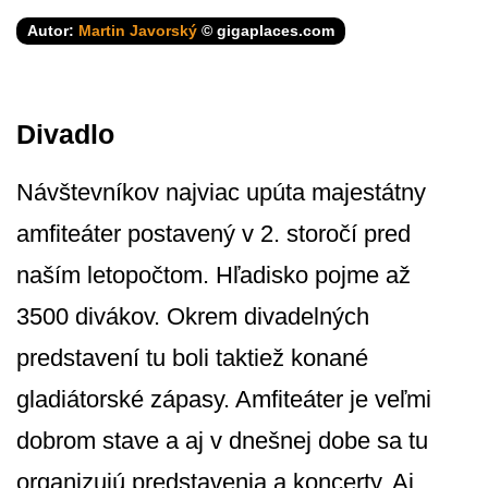
Autor:
Martin Javorský
© gigaplaces.com
Divadlo
Návštevníkov najviac upúta majestátny
amfiteáter postavený v 2. storočí pred
naším letopočtom. Hľadisko pojme až
3500 divákov. Okrem divadelných
predstavení tu boli taktiež konané
gladiátorské zápasy. Amfiteáter je veľmi
dobrom stave a aj v dnešnej dobe sa tu
organizujú predstavenia a koncerty. Aj