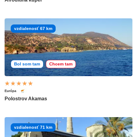
vzdialenosť 67 km
Bol som tam
Chcem tam
Európa
Polostrov Akamas
vzdialenosť 71 km