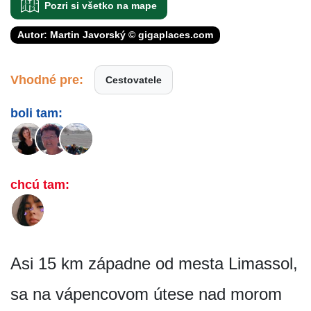
Pozri si všetko na mape
Autor: Martin Javorský © gigaplaces.com
Vhodné pre:
Cestovatele
boli tam:
chcú tam:
Asi 15 km západne od mesta Limassol,
sa na vápencovom útese nad morom