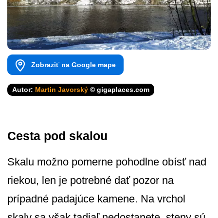
Zobraziť na Google mape
Autor:
Martin Javorský
© gigaplaces.com
Cesta pod skalou
Skalu možno pomerne pohodlne obísť nad
riekou, len je potrebné dať pozor na
prípadné padajúce kamene. Na vrchol
skaly sa však tadiaľ nedostanete, steny sú