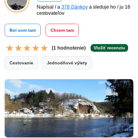
Napísal / a
378 článkov
a sleduje ho / ju 16
cestovateľov
Bol som tam
Chcem tam
(1 hodnotenie)
Vložiť recenziu
Cestovanie
Jednodňové výlety