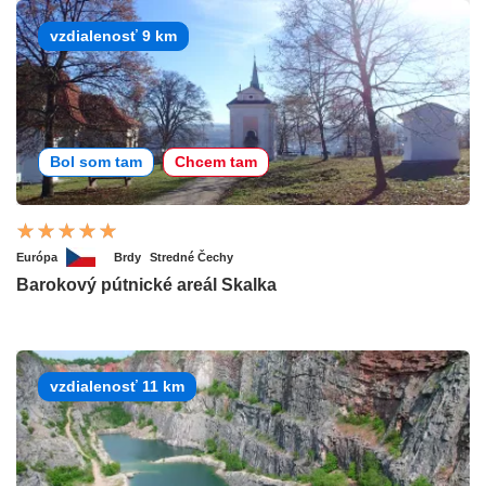
vzdialenosť 9 km
Bol som tam
Chcem tam
Európa
Brdy
Stredné Čechy
Barokový pútnické areál Skalka
vzdialenosť 11 km