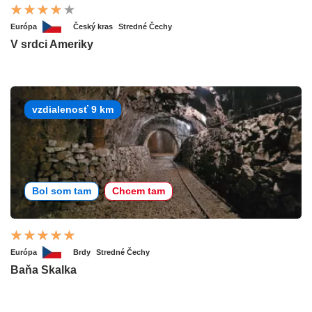
Európa
Český kras
Stredné Čechy
V srdci Ameriky
vzdialenosť 9 km
Bol som tam
Chcem tam
Európa
Brdy
Stredné Čechy
Baňa Skalka