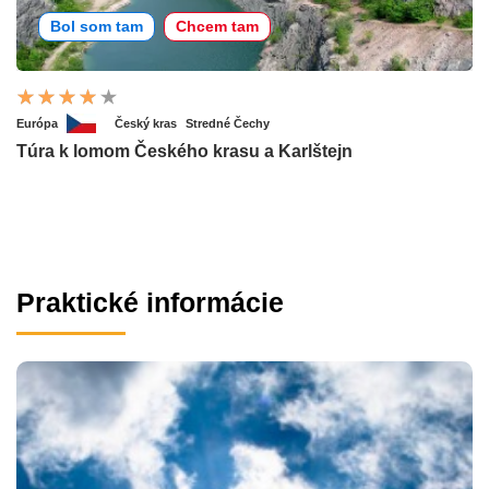
Bol som tam
Chcem tam
Európa
Český kras
Stredné Čechy
Túra k lomom Českého krasu a Karlštejn
Praktické informácie