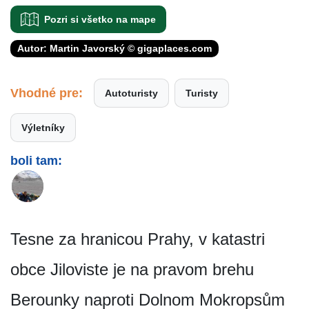
Pozri si všetko na mape
Autor: Martin Javorský © gigaplaces.com
Vhodné pre:
Autoturisty
Turisty
Výletníky
boli tam:
Tesne za hranicou Prahy, v katastri
obce Jiloviste je na pravom brehu
Berounky naproti Dolnom Mokropsům