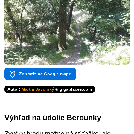
Zobraziť na Google mape
Autor:
Martin Javorský
© gigaplaces.com
Výhľad na údolie Berounky
Zvyšky hradu možno nájsť ťažko, ale