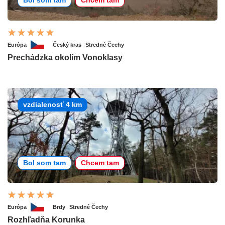
Bol som tam
Chcem tam
Európa
Český kras
Stredné Čechy
Prechádzka okolím Vonoklasy
vzdialenosť 4 km
Bol som tam
Chcem tam
Európa
Brdy
Stredné Čechy
Rozhľadňa Korunka