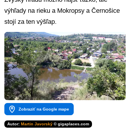
výhľady na rieku a Mokropsy a Černošice
stojí za ten výšľap.
Zobraziť na Google mape
Autor:
Martin Javorský
© gigaplaces.com