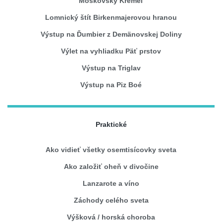
Moskovský Kremeľ
Lomnický štít Birkenmajerovou hranou
Výstup na Ďumbier z Demänovskej Doliny
Výlet na vyhliadku Päť prstov
Výstup na Triglav
Výstup na Piz Boé
Praktické
Ako vidieť všetky osemtisícovky sveta
Ako založiť oheň v divočine
Lanzarote a víno
Záchody celého sveta
Výšková / horská choroba