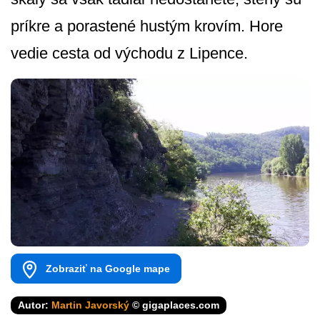
príkre a porastené hustým krovím. Hore
vedie cesta od východu z Lipence.
Zobraziť na Google mape
Autor:
Martin Javorský
© gigaplaces.com