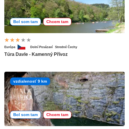
Bol som tam
Chcem tam
Európa
Dolní Posázaví
Stredné Čechy
Túra Davle - Kamenný Přívoz
vzdialenosť 9 km
Bol som tam
Chcem tam