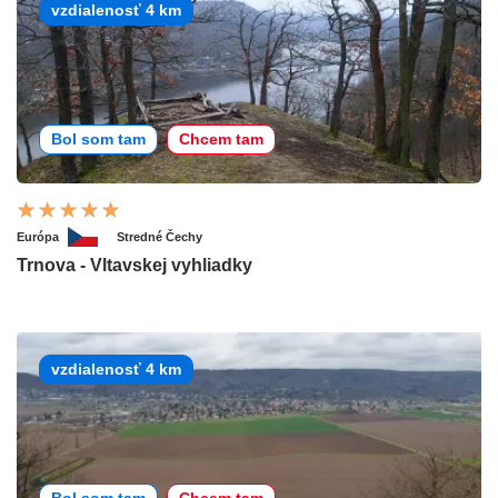
vzdialenosť 4 km
Bol som tam
Chcem tam
Európa
Stredné Čechy
Trnova - Vltavskej vyhliadky
vzdialenosť 4 km