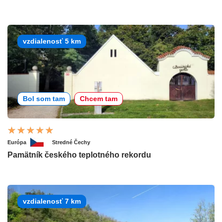
vzdialenosť 5 km
Bol som tam
Chcem tam
Európa
Stredné Čechy
Pamätník českého teplotného rekordu
vzdialenosť 7 km