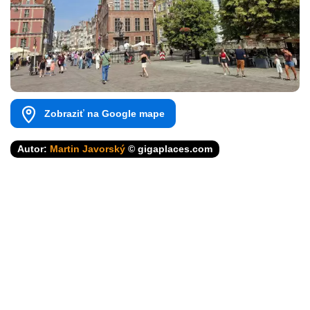
Zobraziť na Google mape
Autor:
Martin Javorský
© gigaplaces.com