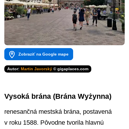
Zobraziť na Google mape
Autor:
Martin Javorský
© gigaplaces.com
Vysoká brána (Brána Wyżynna)
renesančná mestská brána, postavená
v roku 1588. Pôvodne tvorila hlavnú