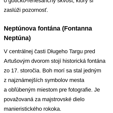
o goticko-renesančný skvost, ktorý si
zaslúži pozornosť.
Neptúnova fontána (Fontanna
Neptúna)
V centrálnej časti Długeho Targu pred
Artušovým dvorom stojí historická fontána
zo 17. storočia. Boh morí sa stal jedným
z najznámejších symbolov mesta
a obľúbeným miestom pre fotografie. Je
považovaná za majstrovské dielo
manieristického rokoka.