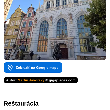
Zobraziť na Google mape
Autor:
Martin Javorský
© gigaplaces.com
Reštaurácia