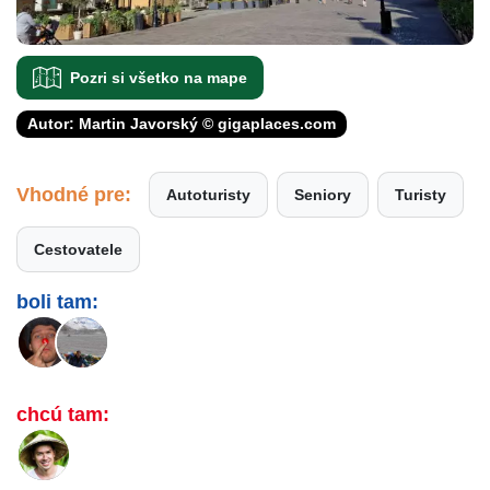
Pozri si všetko na mape
Autor: Martin Javorský © gigaplaces.com
Vhodné pre:
Autoturisty
Seniory
Turisty
Cestovatele
boli tam:
chcú tam: