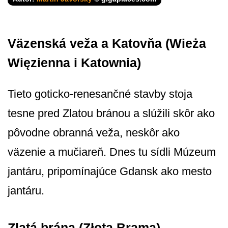
Väzenská veža a Katovňa (Wieża
Więzienna i Katownia)
Tieto goticko-renesančné stavby stoja
tesne pred Zlatou bránou a slúžili skôr ako
pôvodne obranná veža, neskôr ako
väzenie a mučiareň. Dnes tu sídli Múzeum
jantáru, pripomínajúce Gdansk ako mesto
jantáru.
Zlatá brána (Złota Brama)