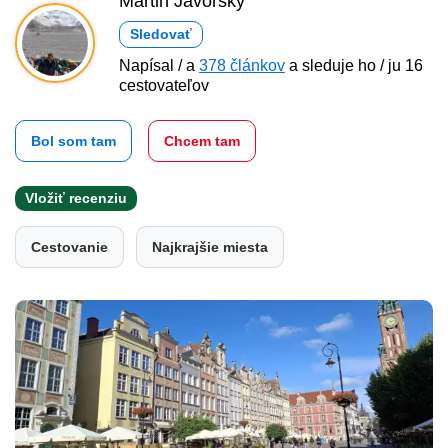
Martin Javorský
Sledovať
Napísal / a
378 článkov
a sleduje ho / ju 16
cestovateľov
Bol som tam
Chcem tam
Vložiť recenziu
Cestovanie
Najkrajšie miesta