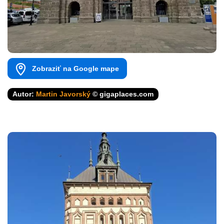
Zobraziť na Google mape
Autor:
Martin Javorský
© gigaplaces.com