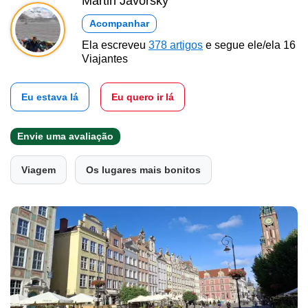
Martin Javorský
Acompanhar
Ela escreveu
378 artigos
e segue ele/ela 16
Viajantes
Eu estava lá
Eu quero ir lá
Envie uma avaliação
Viagem
Os lugares mais bonitos