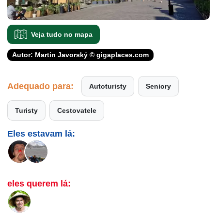
Veja tudo no mapa
Autor: Martin Javorský © gigaplaces.com
Adequado para:
Autoturisty
Seniory
Turisty
Cestovatele
Eles estavam lá:
eles querem lá: