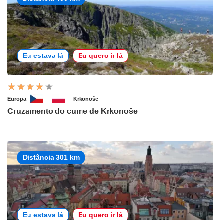
Eu estava lá
Eu quero ir lá
Europa
Krkonoše
Cruzamento do cume de Krkonoše
Distância 301 km
Eu estava lá
Eu quero ir lá