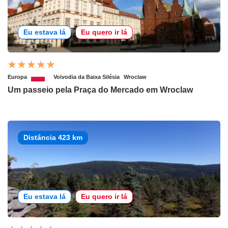
Eu estava lá
Eu quero ir lá
Europa
Voivodia da Baixa Silésia
Wroclaw
Um passeio pela Praça do Mercado em Wroclaw
Distância 423 km
Eu estava lá
Eu quero ir lá