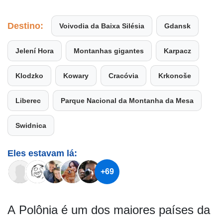
Destino:
Voivodia da Baixa Silésia
Gdansk
Jelení Hora
Montanhas gigantes
Karpacz
Klodzko
Kowary
Cracóvia
Krkonoše
Liberec
Parque Nacional da Montanha da Mesa
Swidnica
Eles estavam lá:
+69
A Polônia é um dos maiores países da