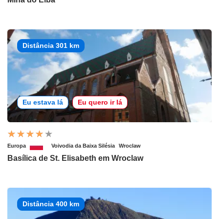
Distância 301 km
Eu estava lá
Eu quero ir lá
Europa
Voivodia da Baixa Silésia
Wroclaw
Basílica de St. Elisabeth em Wroclaw
Distância 400 km