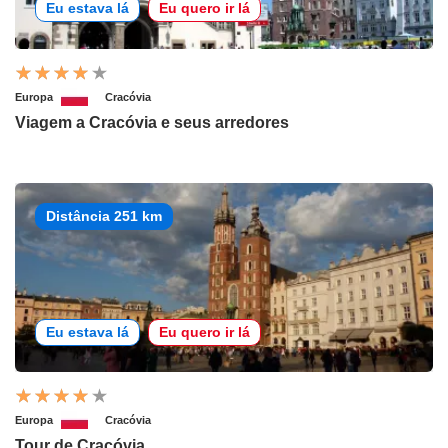
Eu estava lá
Eu quero ir lá
Europa
Cracóvia
Viagem a Cracóvia e seus arredores
Distância 251 km
Eu estava lá
Eu quero ir lá
Europa
Cracóvia
Tour de Cracóvia