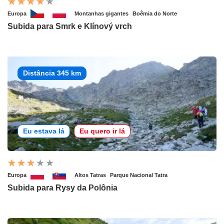
Europa
Montanhas gigantes
Boêmia do Norte
Subida para Smrk e Klínový vrch
Distância 345 km
Eu estava lá
Eu quero ir lá
Europa
Altos Tatras
Parque Nacional Tatra
Subida para Rysy da Polônia