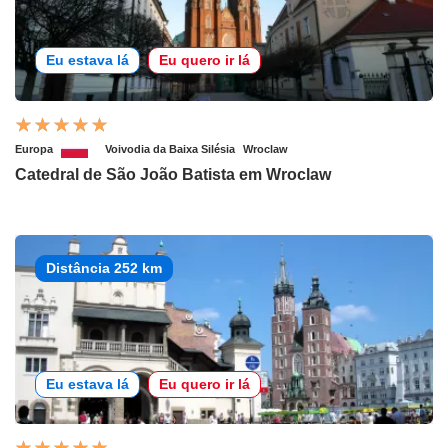
Eu estava lá
Eu quero ir lá
Europa
Voivodia da Baixa Silésia
Wroclaw
Catedral de São João Batista em Wroclaw
Distância 252 km
Eu estava lá
Eu quero ir lá