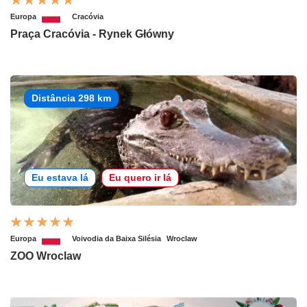
Europa
Cracóvia
Praça Cracóvia - Rynek Główny
Distância 298 km
Eu estava lá
Eu quero ir lá
Europa
Voivodia da Baixa Silésia
Wroclaw
ZOO Wroclaw