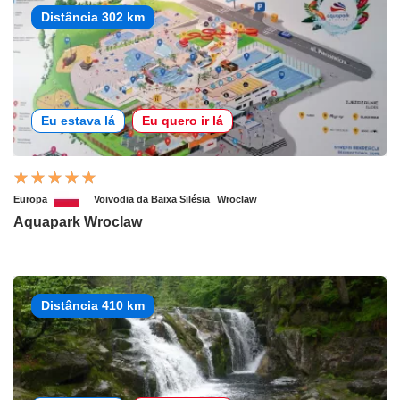
Distância 302 km
Eu estava lá
Eu quero ir lá
Europa
Voivodia da Baixa Silésia
Wroclaw
Aquapark Wroclaw
Distância 410 km