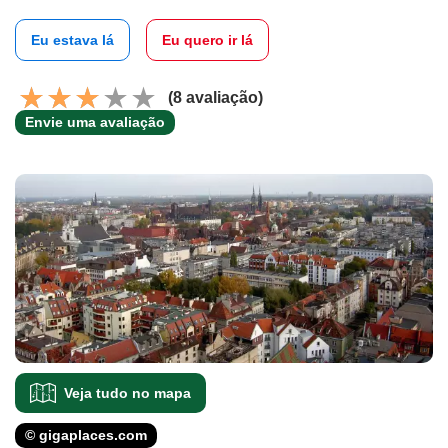
Eu estava lá
Eu quero ir lá
(8 avaliação)
Envie uma avaliação
Veja tudo no mapa
© gigaplaces.com