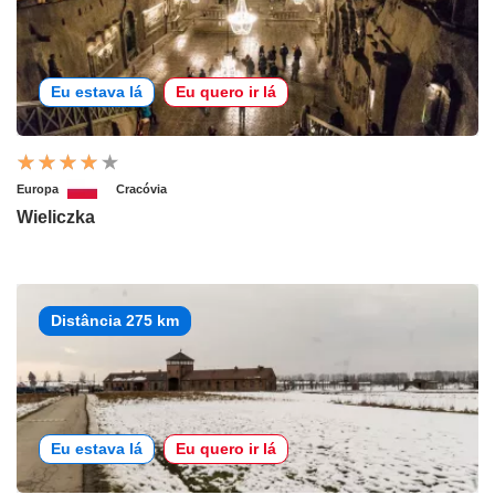
Eu estava lá
Eu quero ir lá
Europa
Cracóvia
Wieliczka
Distância 275 km
Eu estava lá
Eu quero ir lá