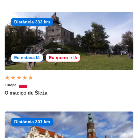
Distância 333 km
Eu estava lá
Eu quero ir lá
Europa
O maciço de Śleźa
Distância 301 km