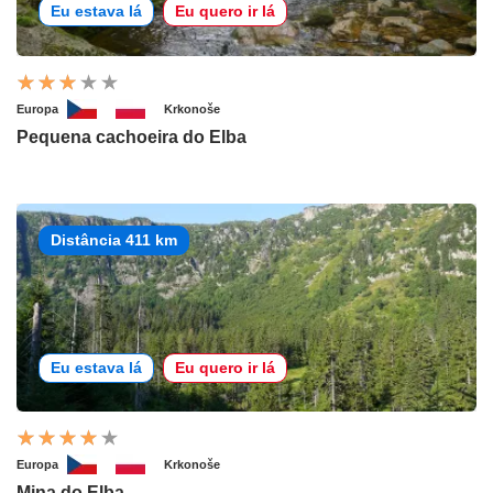
Eu estava lá
Eu quero ir lá
Europa
Krkonoše
Pequena cachoeira do Elba
Distância 411 km
Eu estava lá
Eu quero ir lá
Europa
Krkonoše
Mina do Elba