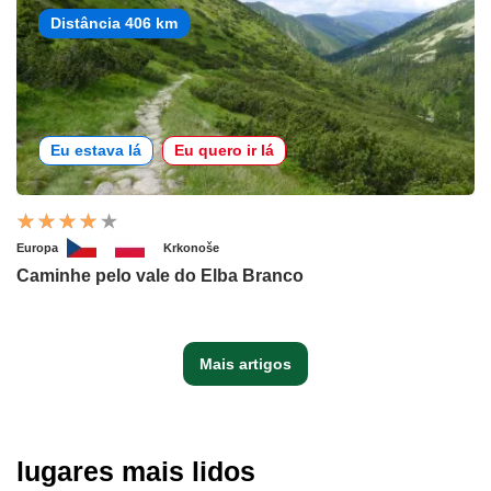
Distância 406 km
Eu estava lá
Eu quero ir lá
Europa
Krkonoše
Caminhe pelo vale do Elba Branco
Mais artigos
lugares mais lidos