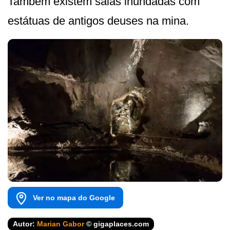
Também existem salas inundadas com
estátuas de antigos deuses na mina.
Ver no mapa do Google
Autor:
Marian Gabor
© gigaplaces.com