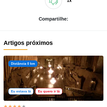
1x
Compartilhe:
Artigos próximos
Distância 0 km
Eu estava lá
Eu quero ir lá