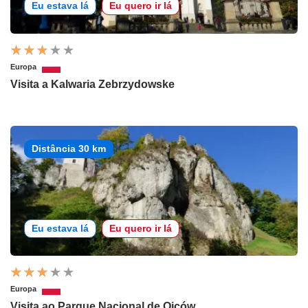
Eu estava lá
Eu quero ir lá
Europa
Visita a Kalwaria Zebrzydowske
Distância 30 km
Eu estava lá
Eu quero ir lá
Europa
Visita ao Parque Nacional de Ojców