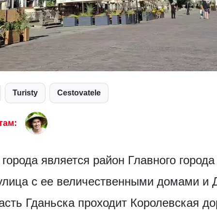
Turisty
Cestovatele
там:
орода является район Главного города (
улица с ее величественными домами и 
асть Гданьска проходит Королевская дор