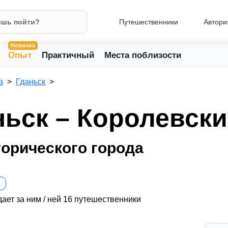
Путешественники
Автори
Новинка
Опыт
Практичный
Места поблизости
а
Гданьск
ньск – Королевск
торического города
ает за ним / ней 16 путешественники