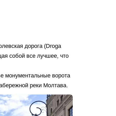
левская дорога (Droga
ая собой все лучшее, что
две монументальные ворота
 набережной реки Молтава.