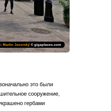
р:
Martin Javorský
© gigaplaces.com
рвоначально это были
ушительное сооружение,
 украшено гербами