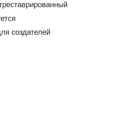
отреставрированный
уется
для создателей