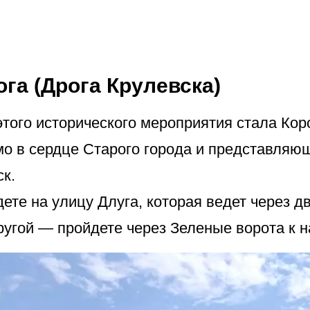
га (Дрога Крулевска)
ого исторического мероприятия стала Коро
мо в сердце Старого города и представляющ
к.
ете на улицу Длуга, которая ведет через 
 другой — пройдете через Зеленые ворота к