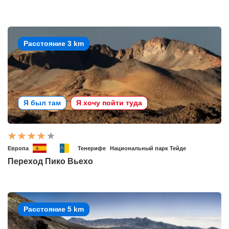
Расстояние 3 km
Я был там
Я хочу пойти туда
Европа
Тенерифе
Национальный парк Тейде
Переход Пико Вьехо
Расстояние 5 km