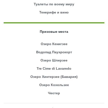
Туалеты по всему миру
Тенерифе и вино
Призовые места
Озеро Кенигзее
Водопад Пауэрскорт
Озеро Шлирзее
Tre Cime di Lavaredo
Озеро Хинтерзее (Бавария)
Озеро Кохельзее
Честер