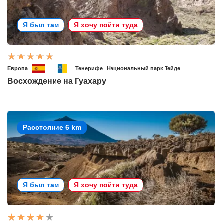
Я был там
Я хочу пойти туда
Европа
Тенерифе
Национальный парк Тейде
Восхождение на Гуахару
Расстояние 6 km
Я был там
Я хочу пойти туда