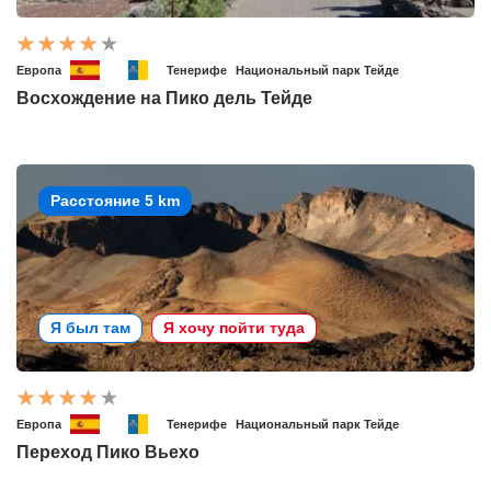
Европа
Тенерифе
Национальный парк Тейде
Восхождение на Пико дель Тейде
Расстояние 5 km
Я был там
Я хочу пойти туда
Европа
Тенерифе
Национальный парк Тейде
Переход Пико Вьехо