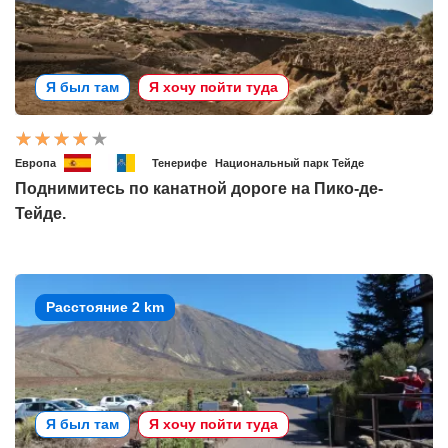
Я был там
Я хочу пойти туда
Европа
Тенерифе
Национальный парк Тейде
Поднимитесь по канатной дороге на Пико-де-
Тейде.
Расстояние 2 km
Я был там
Я хочу пойти туда