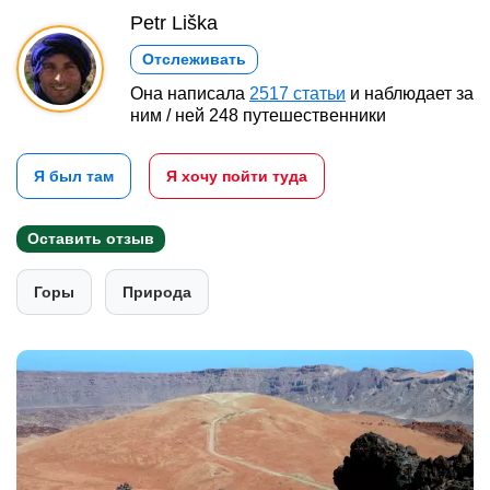
Petr Liška
Отслеживать
Она написала
2517 статьи
и наблюдает за
ним / ней 248 путешественники
Я был там
Я хочу пойти туда
Оставить отзыв
Горы
Природа