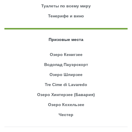
Туалеты по всему миру
Тенерифе и вино
Призовые места
Озеро Кенигзее
Водопад Пауэрскорт
Озеро Шлирзее
Tre Cime di Lavaredo
Озеро Хинтерзее (Бавария)
Озеро Кохельзее
Честер