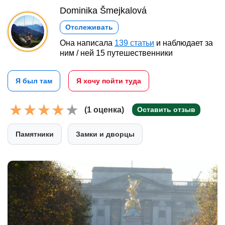
Dominika Šmejkalová
Отслеживать
Она написала
139 статьи
и наблюдает за
ним / ней 15 путешественники
Я был там
Я хочу пойти туда
(1 оценка)
Оставить отзыв
Памятники
Замки и дворцы