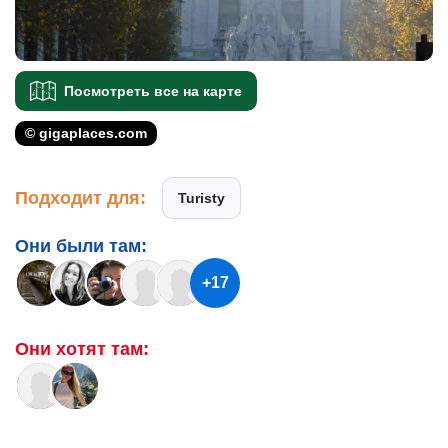
Посмотреть все на карте
© gigaplaces.com
Подходит для:
Turisty
Они были там:
+17
Они хотят там: