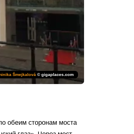
inika Šmejkalová
© gigaplaces.com
по обеим сторонам моста
ский глаз». Через мост