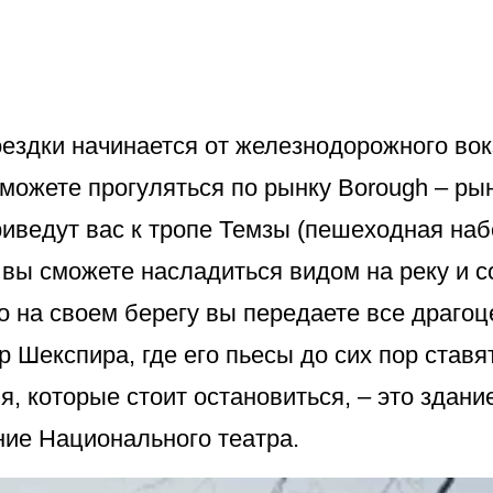
здки начинается от железнодорожного вок
ы можете прогуляться по рынку Borough – ры
ведут вас к тропе Темзы (пешеходная набе
, вы сможете насладиться видом на реку и 
но на своем берегу вы передаете все драго
р Шекспира, где его пьесы до сих пор став
я, которые стоит остановиться, – это здан
ние Национального театра.