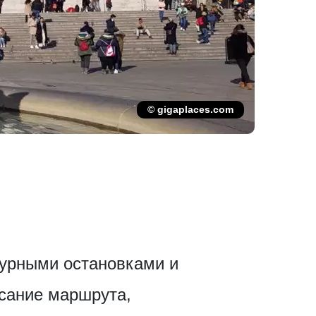
© gigaplaces.com
турными остановками и
исание маршрута,