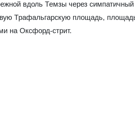
режной вдоль Темзы через симпатичный
товую Трафальгарскую площадь, площад
ми на Оксфорд-стрит.