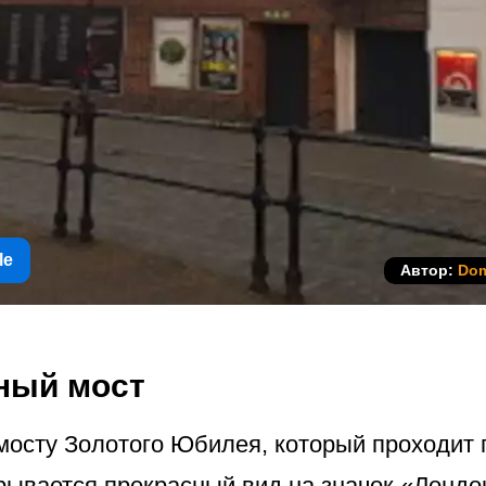
le
Автор:
Dom
ный мост
мосту Золотого Юбилея, который проходит 
ывается прекрасный вид на значок «Лондон