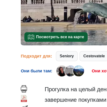
Посмотреть все на карте
Подходит для:
Seniory
Cestovatele
Они были там:
Они хо
Прогулка на целый ден
завершение покупками 