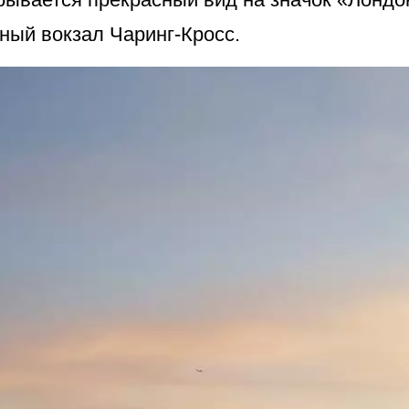
ный вокзал Чаринг-Кросс.