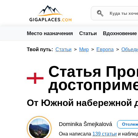
Место назначения
Статьи
Вдохновение
Твой путь:
Статьи
Мир
Европа
Объеди
Статья Про
достоприм
От Южной набережной 
Dominika Šmejkalová
Отслеж
Она написала
139 статьи
и наблюд