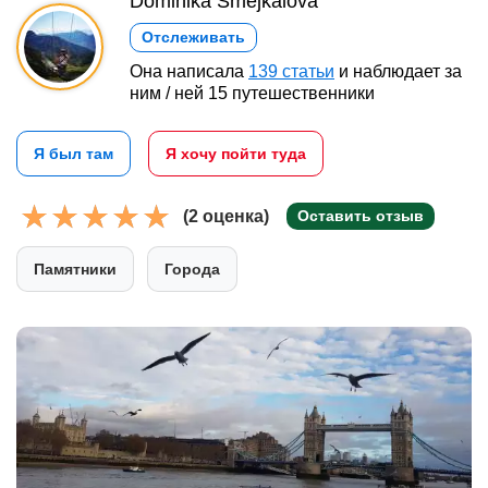
Dominika Šmejkalová
Отслеживать
Она написала
139 статьи
и наблюдает за
ним / ней 15 путешественники
Я был там
Я хочу пойти туда
(2 оценка)
Оставить отзыв
Памятники
Города