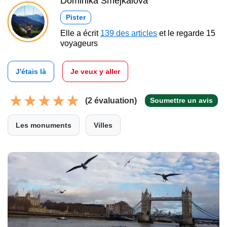
Dominika Šmejkalová
Pister
Elle a écrit
139 des articles
et le regarde 15
voyageurs
J'étais là
Je veux y aller
(2 évaluation)
Soumettre un avis
Les monuments
Villes