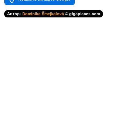
Автор:
Dominika Šmejkalová
© gigaplaces.com