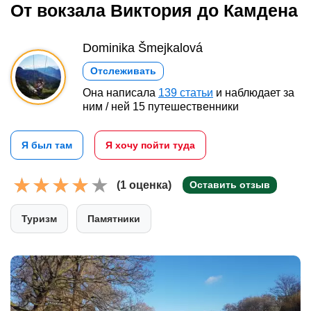
От вокзала Виктория до Камдена
Dominika Šmejkalová
Отслеживать
Она написала
139 статьи
и наблюдает за
ним / ней 15 путешественники
Я был там
Я хочу пойти туда
(1 оценка)
Оставить отзыв
Туризм
Памятники