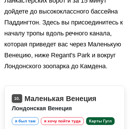
Ланкастерских ворот и за 15 минут
дойдете до высококлассного бассейна
Паддингтон. Здесь вы присоединитесь к
началу тропы вдоль речного канала,
которая приведет вас через Маленькую
Венецию, ниже Regant's Park и вокруг
Лондонского зоопарка до Камдена.
Маленькая Венеция
10.
Лондонская Венеция
я был там
я хочу пойти туда
Карты Гугл