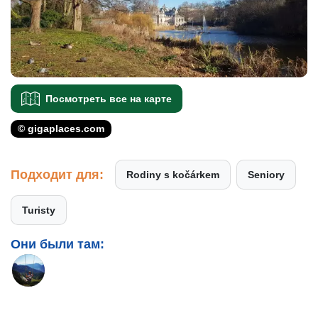
Посмотреть все на карте
© gigaplaces.com
Подходит для:
Rodiny s kočárkem
Seniory
Turisty
Они были там: