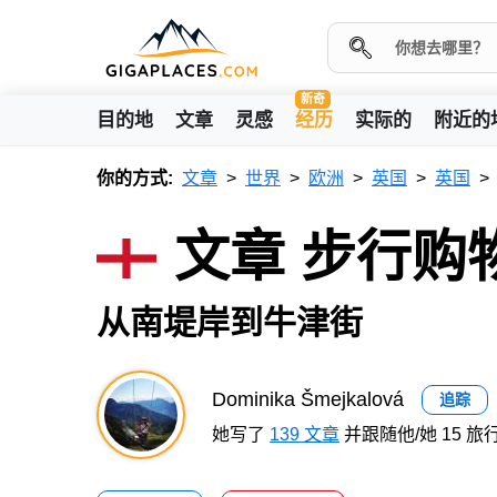
新奇
目的地
文章
灵感
经历
实际的
附近的
你的方式:
文章
世界
欧洲
英国
英国
文章 步行购
从南堤岸到牛津街
Dominika Šmejkalová
追踪
她写了
139 文章
并跟随他/她 15 旅