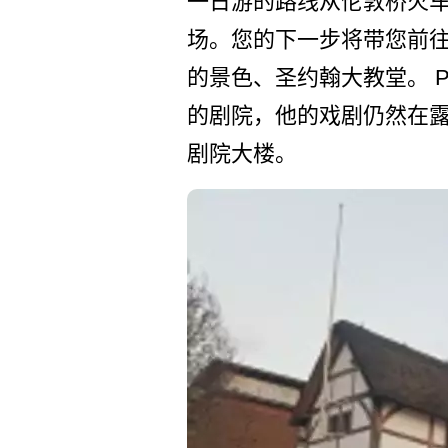
一日游的路线从伦敦桥火车
场。您­的下一步将带您前
的景色、圣约­翰大教堂。 Pa
的剧院，他的戏剧仍­然在
剧院大楼。