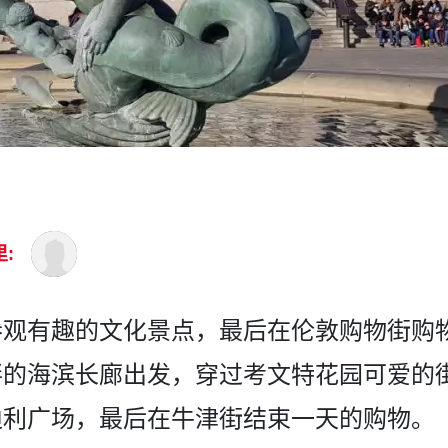
:
观有­趣的文化景点，最后在伦敦购物街购物
的海滨长廊出发，穿过­考文特花园可爱的
迪利广场，最后在牛津街结束一天的购物。