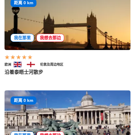
距离 0 km
我在那里
我想去那边
欧洲
伦敦及周边地区
沿着泰晤士河散步
距离 0 km