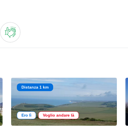
Distanza 1 km
Ero lì
Voglio andare là