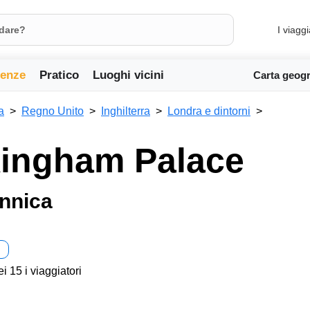
I viaggi
ienze
Pratico
Luoghi vicini
Carta geogr
a
Regno Unito
Inghilterra
Londra e dintorni
ingham Palace
annica
ei 15 i viaggiatori