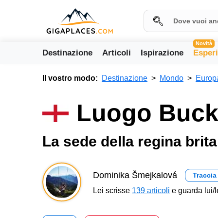
Novità
Destinazione
Articoli
Ispirazione
Esper
Il vostro modo:
Destinazione
Mondo
Europ
Luogo Buck
La sede della regina brit
Dominika Šmejkalová
Traccia
Lei scrisse
139 articoli
e guarda lui/l