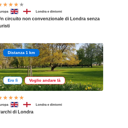
uropa
Londra e dintorni
n circuito non convenzionale di Londra senza
uristi
Distanza 1 km
Ero lì
Voglio andare là
uropa
Londra e dintorni
archi di Londra