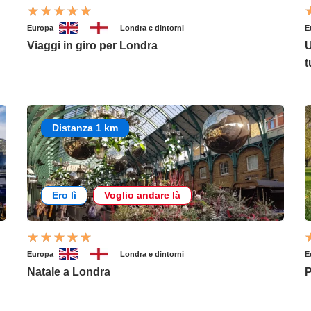
Europa
Londra e dintorni
E
Viaggi in giro per Londra
U
t
Distanza 1 km
Ero lì
Voglio andare là
Europa
Londra e dintorni
E
Natale a Londra
P