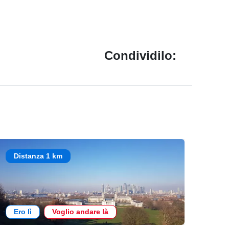
Condividilo:
Distanza 1 km
Ero lì
Voglio andare là