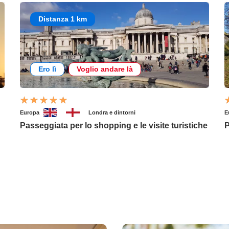
Distanza 1 km
Ero lì
Voglio andare là
Europa
Londra e dintorni
E
Passeggiata per lo shopping e le visite turistiche
P