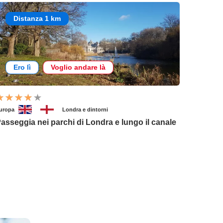
Distanza 1 km
Ero lì
Voglio andare là
uropa
Londra e dintorni
asseggia nei parchi di Londra e lungo il canale