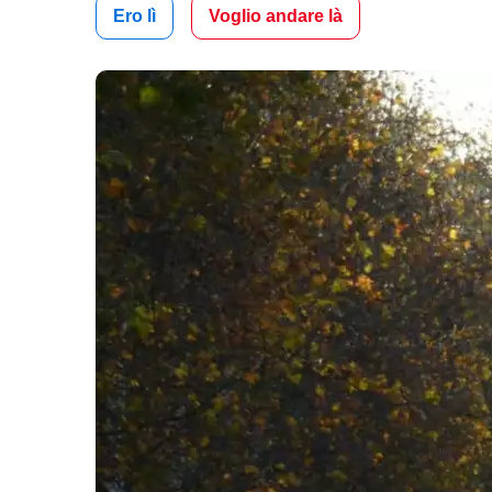
Ero lì
Voglio andare là