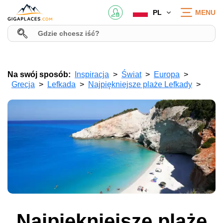
PL
MENU
Na swój sposób:
Inspiracja
Świat
Europa
Grecja
Lefkada
Najpiękniejsze plaże Lefkady
Najpiękniejsze plaże