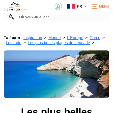
FR
MENU
Ta façon:
Inspiration
Monde
L'Europe
Grèce
Leucade
Les plus belles plages de Leucade
Les plus belles