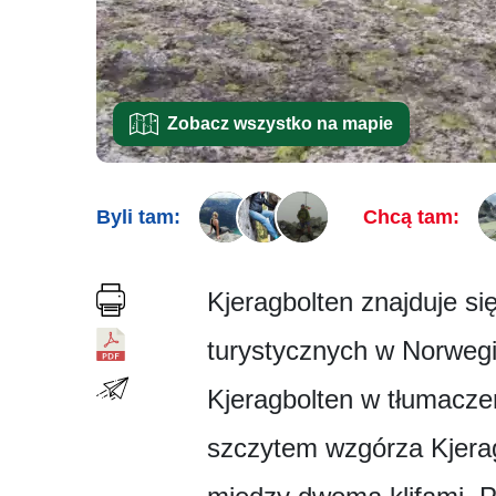
Zobacz wszystko na mapie
Byli tam:
Chcą tam:
Kjeragbolten znajduje si
turystycznych w Norwegi
Kjeragbolten w tłumacze
szczytem wzgórza Kjerag.