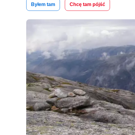
Byłem tam
Chcę tam pójść