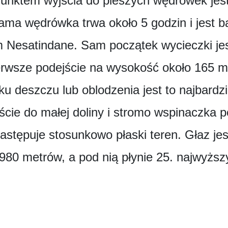
unktem wyjścia do pieszych wędrówek jest
ma wędrówka trwa około 5 godzin i jest 
Nesatindane. Sam początek wycieczki jest
erwsze podejście na wysokość około 165 m
u deszczu lub oblodzenia jest to najbardz
jście do małej doliny i stromo wspinaczka p
astępuje stosunkowo płaski teren. Głaz je
 980 metrów, a pod nią płynie 25. najwyżs