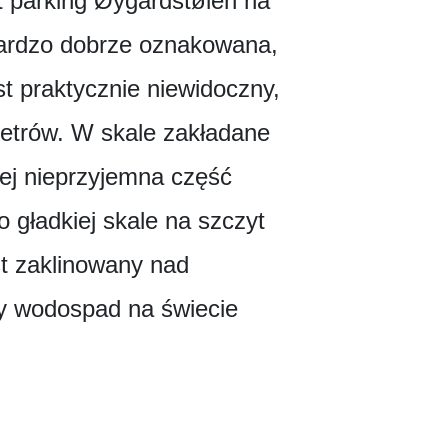
 parking Øygardstølen na
bardzo dobrze oznakowana,
 praktycznie niewidoczny,
etrów. W skale zakładane
iej nieprzyjemna część
o gładkiej skale na szczyt
st zaklinowany nad
zy wodospad na świecie