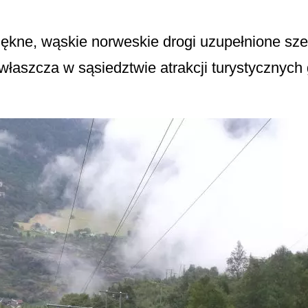
ękne, wąskie norweskie drogi uzupełnione szer
właszcza w sąsiedztwie atrakcji turystycznyc