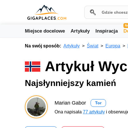
N
Miejsce docelowe
Artykuły
Inspiracja
D
Na swój sposób:
Artykuły
Świat
Europa
Artykuł Wyc
Najsłynniejszy kamień
Marian Gabor
Tor
Ona napisała
77 artykuły
i obserwuje