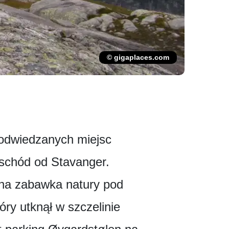
© gigaplaces.com
j odwiedzanych miejsc
wschód od Stavanger.
zna zabawka natury pod
óry utknął w szczelinie