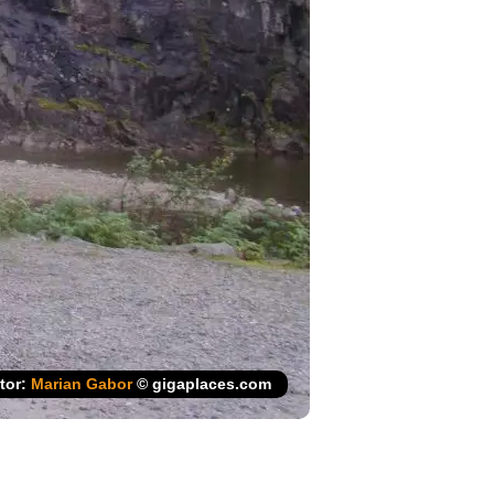
tor:
Marian Gabor
© gigaplaces.com