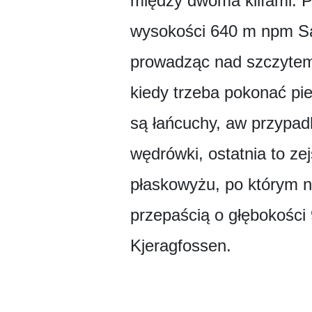
między dwoma klifami. P
wysokości 640 m npm Sa
prowadząc nad szczytem 
kiedy trzeba pokonać pi
są łańcuchy, aw przypadk
wędrówki, ostatnia to ze
płaskowyżu, po którym n
przepaścią o głębokości
Kjeragfossen.