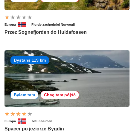
Europa
Fiordy zachodniej Norwegii
Przez Sognefjorden do Huldafossen
Dystans 119 km
Byłem tam
Chcę tam pójść
Europa
Jotunheimen
Spacer po jeziorze Bygdin