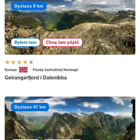
Dystans 0 km
Byłem tam
Chcę tam pójść
Europa
Fiordy zachodniej Norwegii
Geirangerfjord i Dalsnibba
Dystans 47 km