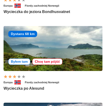
Europa
Fiordy zachodniej Norwegii
Wycieczka do jeziora Bondhusvatnet
Dystans 68 km
Byłem tam
Chcę tam pójść
Europa
Fiordy zachodniej Norwegii
Wycieczka po Alesund