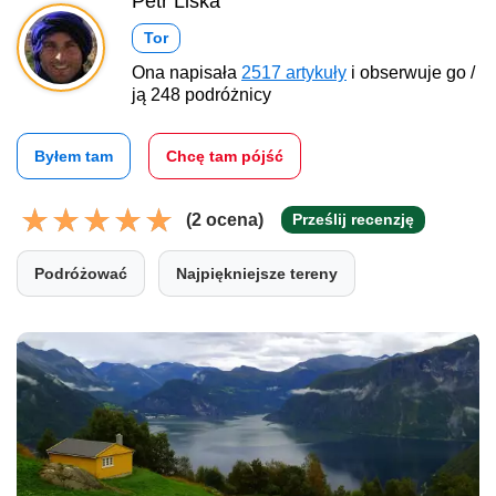
Petr Liška
Tor
Ona napisała
2517 artykuły
i obserwuje go /
ją 248 podróżnicy
Byłem tam
Chcę tam pójść
(2 ocena)
Prześlij recenzję
Podróżować
Najpiękniejsze tereny