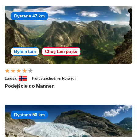
Dystans 47 km
Byłem tam
Chcę tam pójść
Europa
Fiordy zachodniej Norwegii
Podejście do Mannen
Dystans 56 km