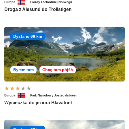
Europa
Fiordy zachodniej Norwegii
Droga z Alesund do Trollstigen
Dystans 66 km
Byłem tam
Chcę tam pójść
Europa
Park Narodowy Jostedalsbreen
Wycieczka do jeziora Blavatnet