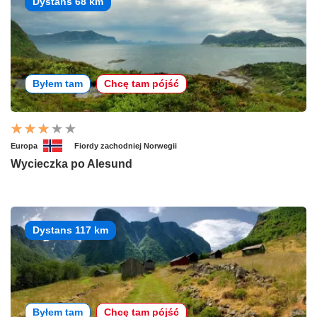
Dystans 68 km
Byłem tam
Chcę tam pójść
Europa
Fiordy zachodniej Norwegii
Wycieczka po Alesund
Dystans 117 km
Byłem tam
Chcę tam pójść