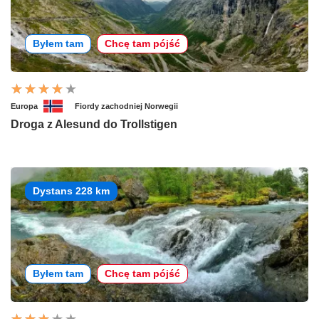
Byłem tam
Chcę tam pójść
Europa
Fiordy zachodniej Norwegii
Droga z Alesund do Trollstigen
Dystans 228 km
Byłem tam
Chcę tam pójść