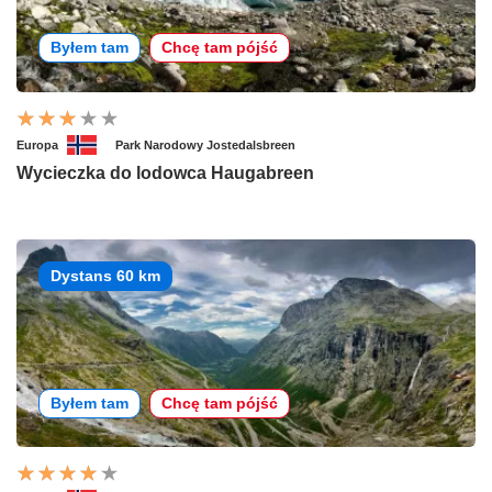
Byłem tam
Chcę tam pójść
Europa
Park Narodowy Jostedalsbreen
Wycieczka do lodowca Haugabreen
Dystans 60 km
Byłem tam
Chcę tam pójść