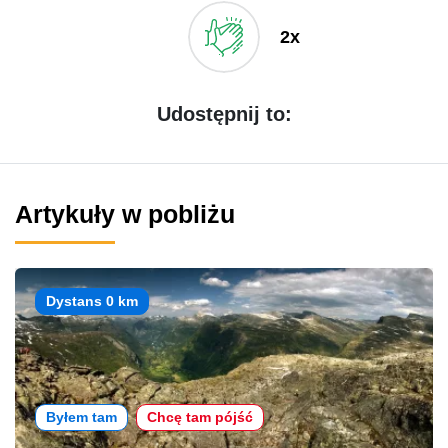
2x
Udostępnij to:
Artykuły w pobliżu
Dystans 0 km
Byłem tam
Chcę tam pójść