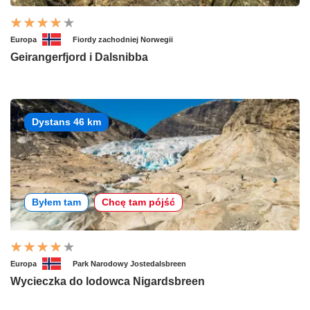
Europa
Fiordy zachodniej Norwegii
Geirangerfjord i Dalsnibba
Dystans 46 km
Byłem tam
Chcę tam pójść
Europa
Park Narodowy Jostedalsbreen
Wycieczka do lodowca Nigardsbreen