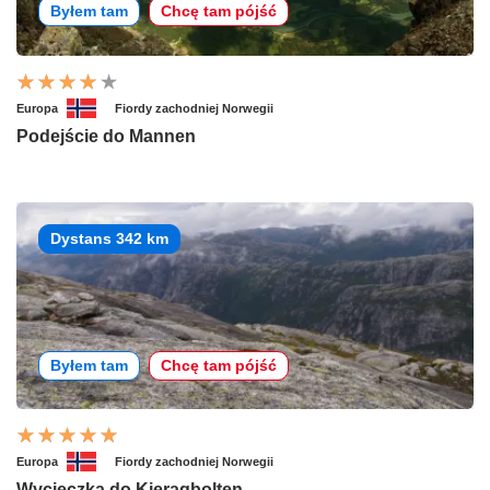
Byłem tam
Chcę tam pójść
Europa
Fiordy zachodniej Norwegii
Podejście do Mannen
Dystans 342 km
Byłem tam
Chcę tam pójść
Europa
Fiordy zachodniej Norwegii
Wycieczka do Kjeragbolten