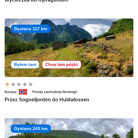
Dystans 117 km
Byłem tam
Chcę tam pójść
Europa
Fiordy zachodniej Norwegii
Przez Sognefjorden do Huldafossen
Dystans 243 km