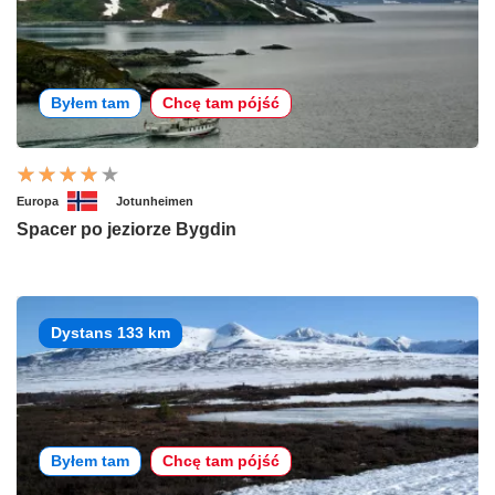
Byłem tam
Chcę tam pójść
Europa
Jotunheimen
Spacer po jeziorze Bygdin
Dystans 133 km
Byłem tam
Chcę tam pójść