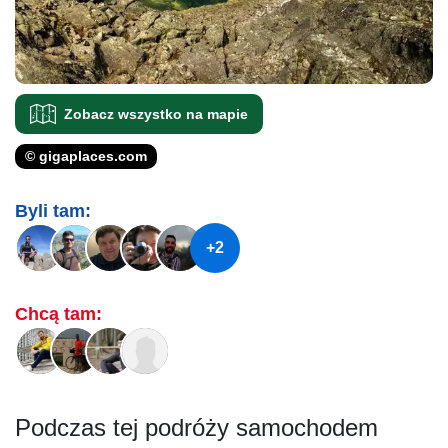
Zobacz wszystko na mapie
© gigaplaces.com
Byli tam:
+2
Chcą tam:
Podczas tej podróży samochodem