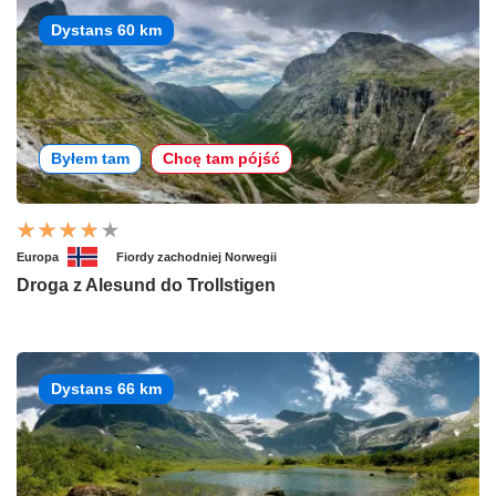
Dystans 60 km
Byłem tam
Chcę tam pójść
Europa
Fiordy zachodniej Norwegii
Droga z Alesund do Trollstigen
Dystans 66 km