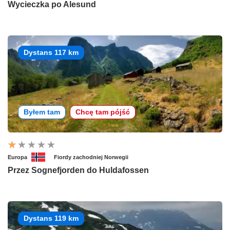
Wycieczka po Alesund
Dystans 117 km
Byłem tam
Chcę tam pójść
Europa
Fiordy zachodniej Norwegii
Przez Sognefjorden do Huldafossen
Dystans 119 km