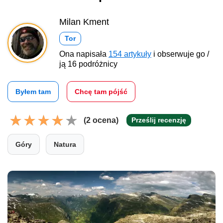
Milan Kment
Tor
Ona napisała
154 artykuły
i obserwuje go /
ją 16 podróżnicy
Byłem tam
Chcę tam pójść
(2 ocena)
Prześlij recenzję
Góry
Natura