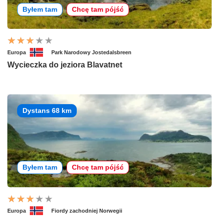
Byłem tam
Chcę tam pójść
Europa
Park Narodowy Jostedalsbreen
Wycieczka do jeziora Blavatnet
Dystans 68 km
Byłem tam
Chcę tam pójść
Europa
Fiordy zachodniej Norwegii