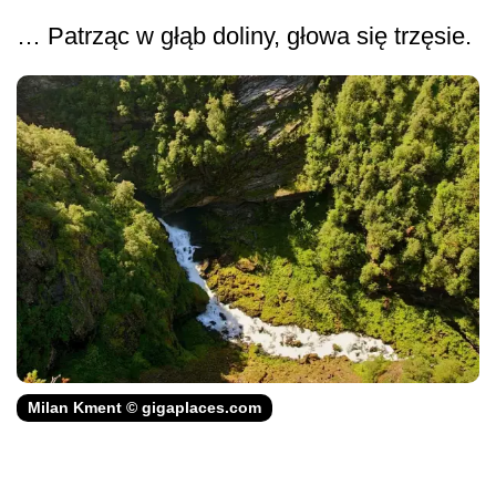
… Patrząc w głąb doliny, głowa się trzęsie.
Milan Kment © gigaplaces.com