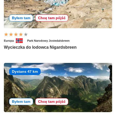
Byłem tam
Chcę tam pójść
Europa
Park Narodowy Jostedalsbreen
Wycieczka do lodowca Nigardsbreen
Dystans 47 km
Byłem tam
Chcę tam pójść