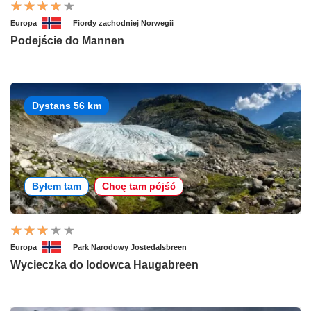
Europa
Fiordy zachodniej Norwegii
Podejście do Mannen
Dystans 56 km
Byłem tam
Chcę tam pójść
Europa
Park Narodowy Jostedalsbreen
Wycieczka do lodowca Haugabreen