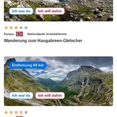
Ich war da
Ich will dahin
Europa
Nationalpark Jostedalsbreen
Wanderung zum Haugabreen-Gletscher
Entfernung 60 km
Ich war da
Ich will dahin