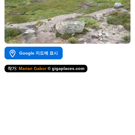
Google 지도에 표시
작가:
Marian Gabor
© gigaplaces.com