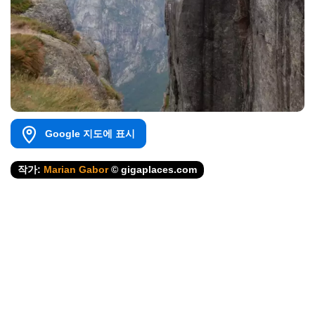
Google 지도에 표시
작가:
Marian Gabor
© gigaplaces.com