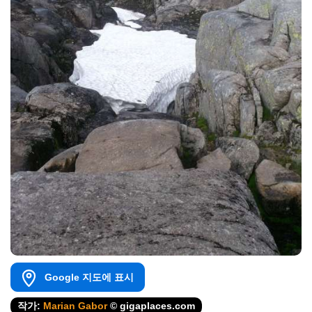
Google 지도에 표시
작가:
Marian Gabor
© gigaplaces.com