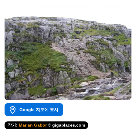
Google 지도에 표시
작가:
Marian Gabor
© gigaplaces.com