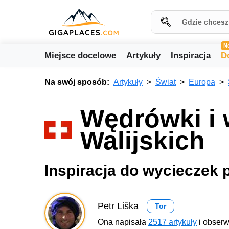
N
Miejsce docelowe
Artykuły
Inspiracja
D
Na swój sposób:
Artykuły
Świat
Europa
Wędrówki i 
Walijskich
Inspiracja do wycieczek 
Petr Liška
Tor
Ona napisała
2517 artykuły
i obserw