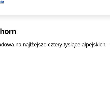
ie
thorn
dowa na najlżejsze cztery tysiące alpejskich –