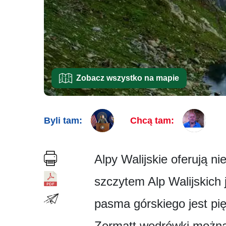
Zobacz wszystko na mapie
Byli tam:
Chcą tam:
Alpy Walijskie oferują n
szczytem Alp Walijskich 
pasma górskiego jest pi
Zermatt wędrówki można 