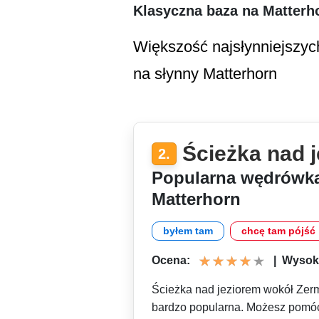
Klasyczna baza na Matterh
Większość najsłynniejszyc
na słynny Matterhorn
Ścieżka nad 
2.
Popularna wędrówka
Matterhorn
byłem tam
chcę tam pójść
Ocena:
|
Wysoko
Ścieżka nad jeziorem wokół Zerm
bardzo popularna. Możesz pomóc