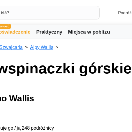
Podróż
owość
oświadczenie
Praktyczny
Miejsca w pobliżu
Szwajcaria
Alpy Wallis
wspinaczki górski
po Wallis
uje go / ją 248 podróżnicy