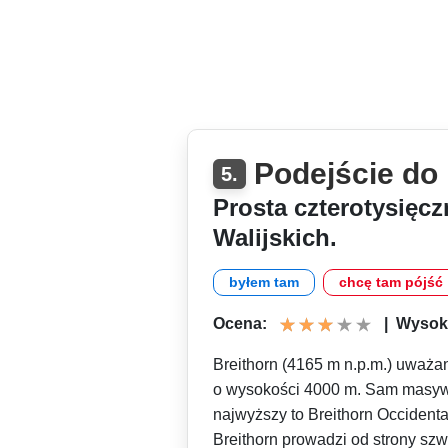
Podejście do 
5.
Prosta czterotysięc
Walijskich.
byłem tam
chcę tam pójść
Ocena:
|
Wysoko
Breithorn (4165 m n.p.m.) uważany
o wysokości 4000 m. Sam masyw 
najwyższy to Breithorn Occidenta
Breithorn prowadzi od strony szw