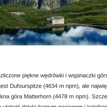
iezliczone piękne wędrówki i wspinaczki gó
jest Dufourspitze (4634 m npm), ale najwię
ękna góra Matterhorn (4478 m npm). Szcze
ułatwić dzięki licznym pociągom i kolejko