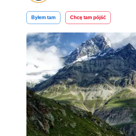
Byłem tam
Chcę tam pójść