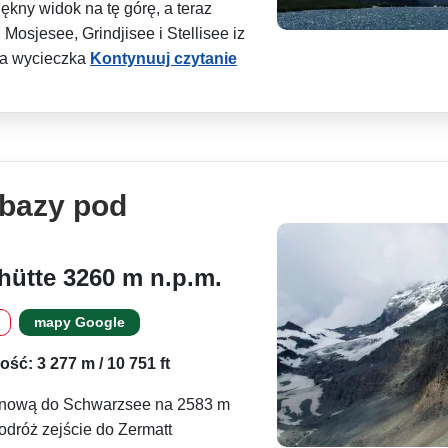
ękny widok na tę górę, a teraz
 Mosjesee, Grindjisee i Stellisee iz
wa wycieczka
Kontynuuj czytanie
 bazy pod
ütte 3260 m n.p.m.
mapy Google
ść: 3 277 m / 10 751 ft
 linową do Schwarzsee na 2583 m
dróż zejście do Zermatt