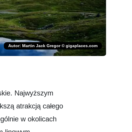
Autor: Martin Jack Gregor © gigaplaces.com
rskie. Najwyższym
kszą atrakcją całego
gólnie w okolicach
m linowym.