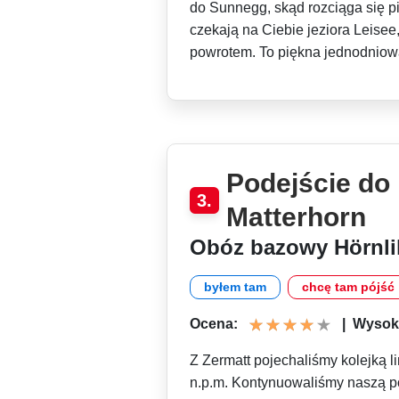
do Sunnegg, skąd rozciąga się pi
czekają na Ciebie jeziora Leisee,
powrotem. To piękna jednodnio
Podejście do
3.
Matterhorn
Obóz bazowy Hörnlih
byłem tam
chcę tam pójść
Ocena:
|
Wysoko
Z Zermatt pojechaliśmy kolejką
n.p.m. Kontynuowaliśmy naszą po