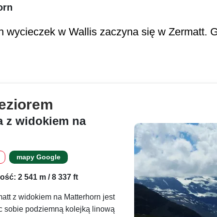
orn
h wycieczek w Wallis zaczyna się w Zermatt. 
jeziorem
 z widokiem na
mapy Google
ść: 2 541 m / 8 337 ft
att z widokiem na Matterhorn jest
 sobie podziemną kolejką linową