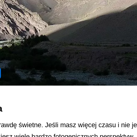
a
wdę świetne. Jeśli masz więcej czasu i nie j
iesz wiele bardzo fotogenicznych perspektyw.