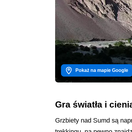
Pokaż na mapie Google
Gra światła i cieni
Grzbiety nad Sumd są napra
trekkingu, na pewno znajdz