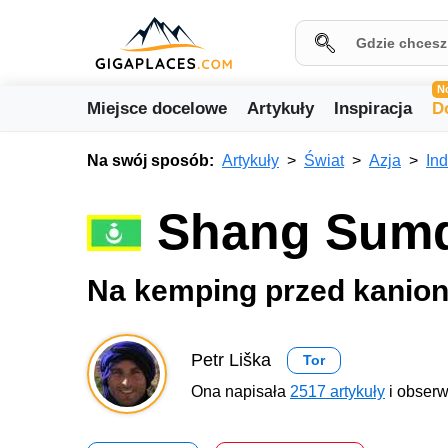
N
Miejsce docelowe
Artykuły
Inspiracja
D
Na swój sposób:
Artykuły
Świat
Azja
Ind
Shang Sumd
Na kemping przed kanio
Petr Liška
Tor
Ona napisała
2517 artykuły
i obserw