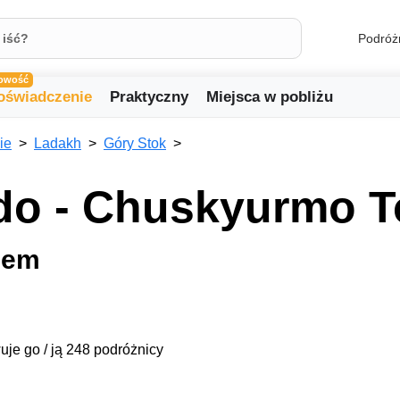
Podróż
owość
oświadczenie
Praktyczny
Miejsca w pobliżu
ie
Ladakh
Góry Stok
o - Chuskyurmo T
nem
uje go / ją 248 podróżnicy