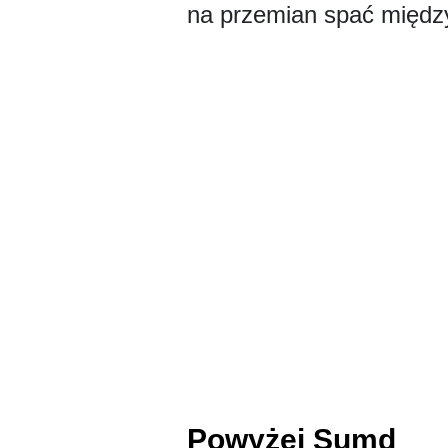
na przemian spać między
Powyżej Sumd