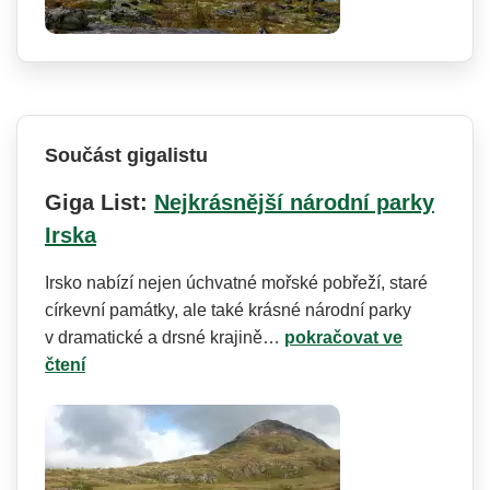
Součást gigalistu
Giga List:
Nejkrásnější národní parky
Irska
Irsko nabízí nejen úchvatné mořské pobřeží, staré
církevní památky, ale také krásné národní parky
v dramatické a drsné krajině…
pokračovat ve
čtení