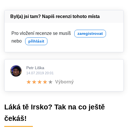
Byl(a) jsi tam? Napiš recenzi tohoto místa
Pro vložení recenze se musíš
zaregistrovat
nebo
přihlásit
Petr Liška
14.07.2019 20:01
Výborný
Láká tě Irsko? Tak na co ještě
čekáš!