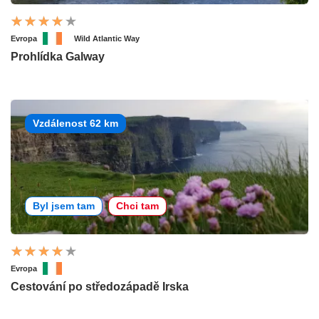
Evropa
Wild Atlantic Way
Prohlídka Galway
Vzdálenost 62 km
Byl jsem tam
Chci tam
Evropa
Cestování po středozápadě Irska