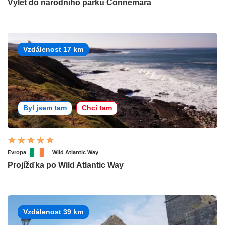
Výlet do národního parku Connemara
Vzdálenost 17 km
Byl jsem tam
Chci tam
Evropa
Wild Atlantic Way
Projížďka po Wild Atlantic Way
Vzdálenost 39 km