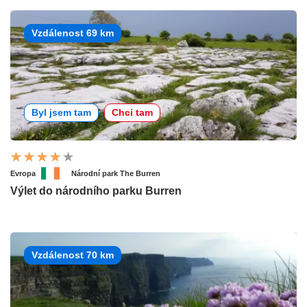
Vzdálenost 69 km
Byl jsem tam
Chci tam
Evropa
Národní park The Burren
Výlet do národního parku Burren
Vzdálenost 70 km