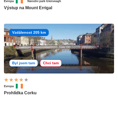
Evropa
Národní park Glenveagh
Výstup na Mount Errigal
Vzdálenost 205 km
Byl jsem tam
Chci tam
Evropa
Prohlídka Corku