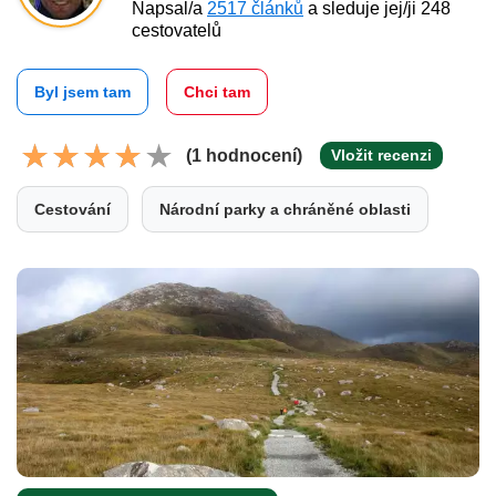
Napsal/a
2517 článků
a sleduje jej/ji 248
cestovatelů
Byl jsem tam
Chci tam
(1 hodnocení)
Vložit recenzi
Cestování
Národní parky a chráněné oblasti