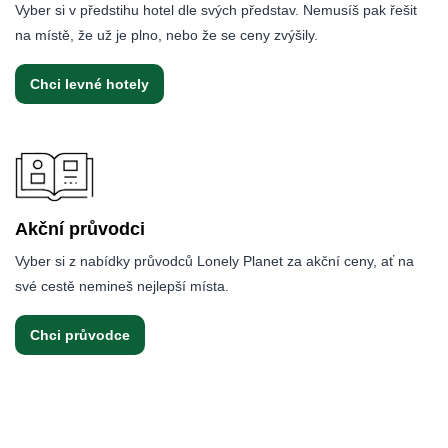
Vyber si v předstihu hotel dle svých představ. Nemusíš pak řešit
na místě, že už je plno, nebo že se ceny zvýšily.
Chci levné hotely
Akční průvodci
Vyber si z nabídky průvodců Lonely Planet za akční ceny, ať na
své cestě nemineš nejlepší místa.
Chci průvodce