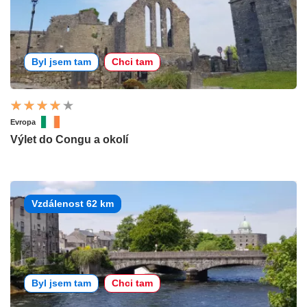
Byl jsem tam
Chci tam
Evropa
Výlet do Congu a okolí
Vzdálenost 62 km
Byl jsem tam
Chci tam