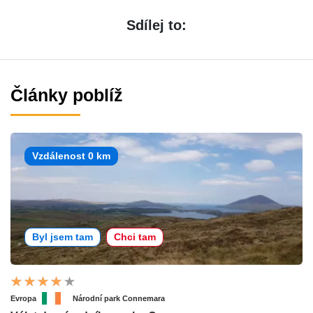
Sdílej to:
Články poblíž
Vzdálenost 0 km
Byl jsem tam
Chci tam
Evropa
Národní park Connemara