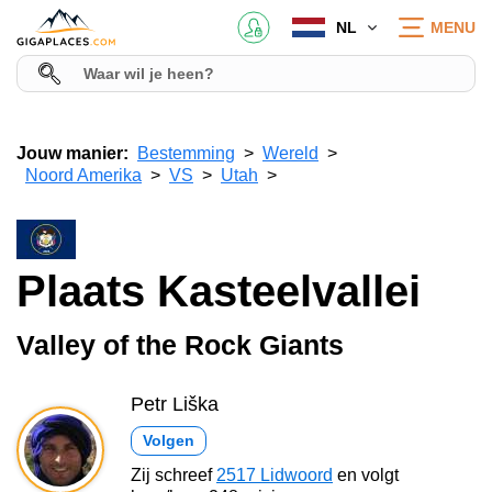
NL
MENU
Jouw manier:
Bestemming
Wereld
Noord Amerika
VS
Utah
Plaats Kasteelvallei
Valley of the Rock Giants
Petr Liška
Volgen
Zij schreef
2517 Lidwoord
en volgt