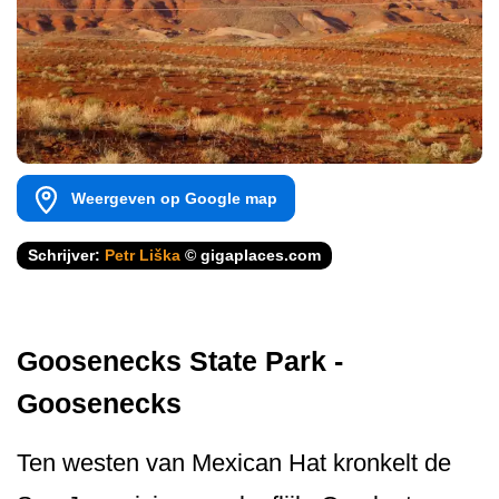
Weergeven op Google map
Schrijver:
Petr Liška
© gigaplaces.com
Goosenecks State Park -
Goosenecks
Ten westen van Mexican Hat kronkelt de