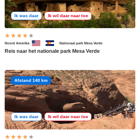
Ik was daar
Ik wil daar naar toe
Noord Amerika
Nationaal park Mesa Verde
Reis naar het nationale park Mesa Verde
Afstand 140 km
Ik was daar
Ik wil daar naar toe