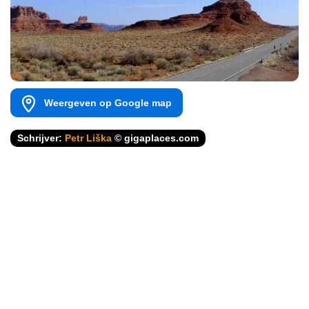
Weergeven op Google map
Schrijver:
Petr Liška
© gigaplaces.com