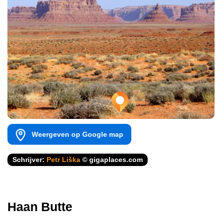
Weergeven op Google map
Schrijver:
Petr Liška
© gigaplaces.com
Haan Butte