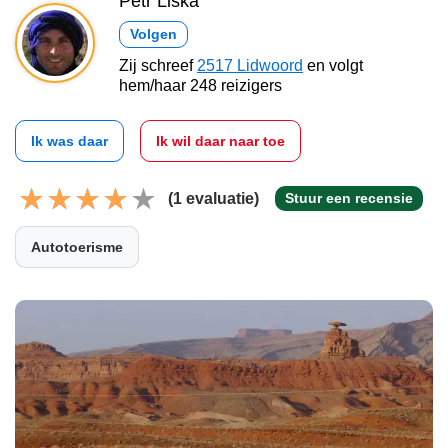
Petr Liška
Volgen
Zij schreef
2517 Lidwoord
en volgt
hem/haar 248 reizigers
Ik was daar
Ik wil daar naar toe
(1 evaluatie)
Stuur een recensie
Autotoerisme