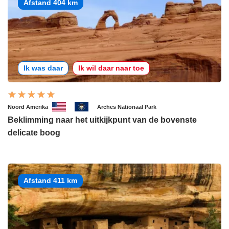
Afstand 404 km
Ik was daar
Ik wil daar naar toe
Noord Amerika
Arches Nationaal Park
Beklimming naar het uitkijkpunt van de bovenste
delicate boog
Afstand 411 km