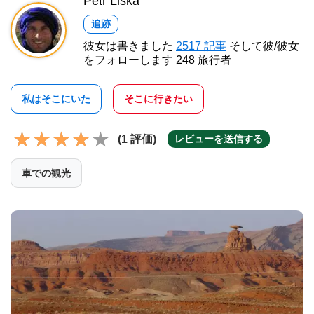
Petr Liška
追跡
彼女は書きました
2517 記事
そして彼/彼女
をフォローします 248 旅行者
私はそこにいた
そこに行きたい
(1 評価)
レビューを送信する
車での観光