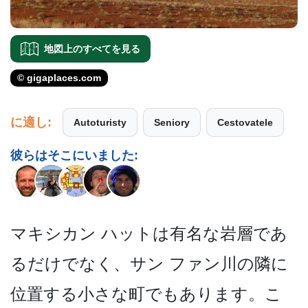
地図上のすべてを見る
© gigaplaces.com
に適し:
Autoturisty
Seniory
Cestovatele
彼らはそこにいました:
マキシカン ハットは有名な岩層であ
るだ­けでなく、サン ファン川の隣に
位置する小さ­な町でもあります。こ