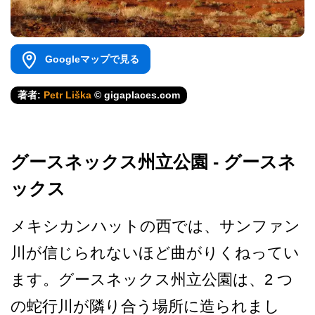
Googleマップで見る
著者:
Petr Liška
© gigaplaces.com
グースネックス州立公園 - グースネ
ックス
メキシカンハットの西では、­サンファン
川が信じられないほど曲がりくねってい
ま­す。グースネックス州立公園は、2 つ
の蛇行川が隣り合う場所に­造られまし